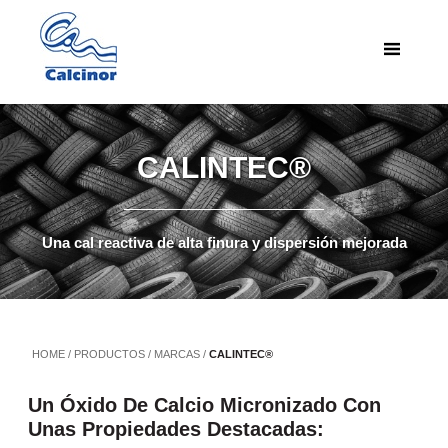
CALINTEC®
Una cal reactiva de alta finura y dispersión mejorada
HOME
/
PRODUCTOS
/
MARCAS
/
CALINTEC®
Un Óxido De Calcio Micronizado Con
Unas Propiedades Destacadas: