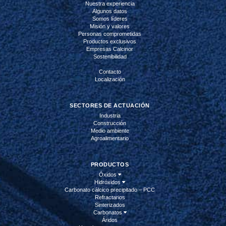
Nuestra experiencia
Algunos datos
Somos líderes
Misión y valores
Personas comprometidas
Productos exclusivos
Empresas Calcinor
Sostenibilidad
Contacto
Localización
SECTORES DE ACTUACIÓN
Industria
Construcción
Medio ambiente
Agroalimentario
PRODUCTOS
Óxidos
Hidróxidos
Carbonato cálcico precipitado – PCC
Refractarios
Sinterizados
Carbonatos
Áridos