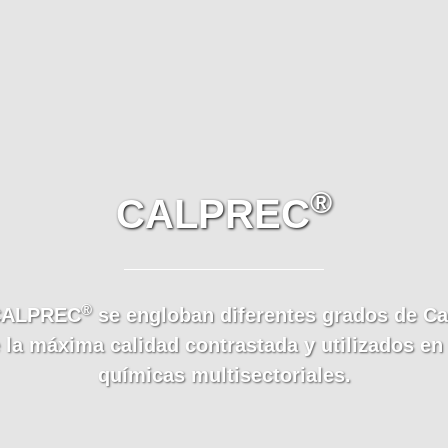
®
CALPREC
®
AL
PREC
se engloban diferentes grados de Ca
 la máxima calidad contrastada y utilizados e
químicas multisectoriales.