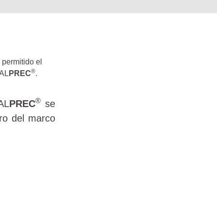
 permitido el
®
AL
PREC
.
®
AL
PREC
se
ro del marco