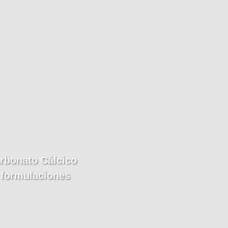
rbonato Cálcico
n formulaciones