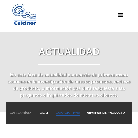
ACTUALIDAD
En este área de actualidad conocerás de primera mano
avances en la investigación de nuevos procesos, reviews
de producto, o información que dará respuesta a las
preguntas e inquietudes de nuestros clientes.
TODAS
CORPORATIVAS
REVIEWS DE PRODUCTO
CATEGORÍAS: