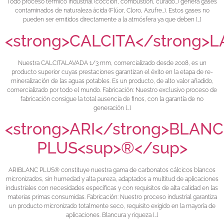
Todo proceso térmico industrial (cocción, combustión, curado…) genera gases
contaminados de naturaleza ácida (Flúor, Cloro, Azufre…). Estos gases no
pueden ser emitidos directamente a la atmósfera ya que deben […]
<strong>CALCITA</strong>
Nuestra CALCITALAVADA 1/3 mm, comercializado desde 2008, es un
producto superior cuyas prestaciones garantizan el éxito en la etapa de re-
mineralización de las aguas potables. Es un producto, de alto valor añadido,
comercializado por todo el mundo. Fabricación: Nuestro exclusivo proceso de
fabricación consigue la total ausencia de finos, con la garantía de no
generación […]
<strong>ARI</strong>BLANC
PLUS<sup>®</sup>
ARIBLANC PLUS® constituye nuestra gama de carbonatos cálcicos blancos
micronizados, sin humedad y alta pureza, adaptados a multitud de aplicaciones
industriales con necesidades específicas y con requisitos de alta calidad en las
materias primas consumidas. Fabricación: Nuestro proceso industrial garantiza
un producto micronizado totalmente seco, requisito exigido en la mayoría de
aplicaciones. Blancura y riqueza […]