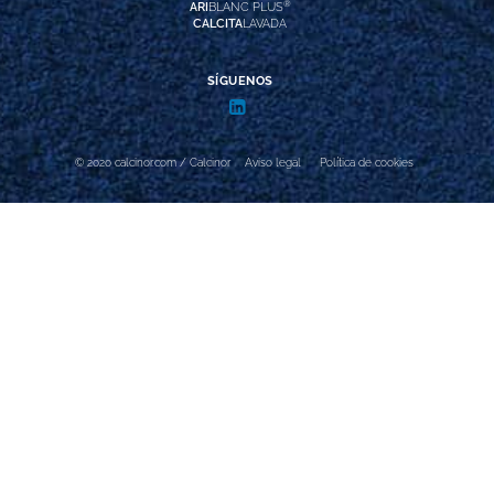
®
ARI
BLANC PLUS
CALCITA
LAVADA
SÍGUENOS
© 2020 calcinor.com / Calcinor
Aviso legal
Política de cookies