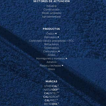
SECTORES DE ACTUACIÓN
Industria
Construcción
Medio ambiente
Agroalimentario
PRODUCTOS
Óxidos
Hidróxidos
Carbonato cálcico precipitado – PCC
Refractarios
Sinterizados
Carbonatos
Áridos
Hormigones y morteros
Asfaltos
Pastas y lechadas
Yesos
MARCAS
®
STABY
CAL
®
NATUR
DEP
®
CAL
INTEC
®
CAL
HIDROX
®
CAL
PREC
®
REFRA
DOL