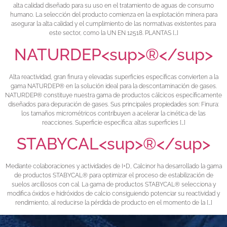
alta calidad diseñado para su uso en el tratamiento de aguas de consumo
humano. La selección del producto comienza en la explotación minera para
asegurar la alta calidad y el cumplimiento de las normativas existentes para
este sector, como la UN EN 12518. PLANTAS […]
NATURDEP<sup>®</sup>
Alta reactividad, gran finura y elevadas superficies específicas convierten a la
gama NATURDEP® en la solución ideal para la descontaminación de gases.
NATURDEP® constituye nuestra gama de productos cálcicos específicamente
diseñados para depuración de gases. Sus principales propiedades son: Finura:
los tamaños micrométricos contribuyen a acelerar la cinética de las
reacciones. Superficie específica: altas superficies […]
STABYCAL<sup>®</sup>
Mediante colaboraciones y actividades de I+D, Calcinor ha desarrollado la gama
de productos STABYCAL® para optimizar el proceso de estabilización de
suelos arcillosos con cal. La gama de productos STABYCAL® selecciona y
modifica óxidos e hidróxidos de calcio consiguiendo potenciar su reactividad y
rendimiento, al reducirse la pérdida de producto en el momento de la […]