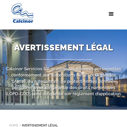
AVERTISSEMENT LÉGAL
Calcinor Servicios S.A. protège les données personnelles
conformément aux dispositions de la Loi Organique
3/2018, du 5 décembre, de protection des données
personnelles et de garantie des droits numériques
(LOPD-GDD), ainsi de que de son règlement d’application.
HOME
/
AVERTISSEMENT LÉGAL