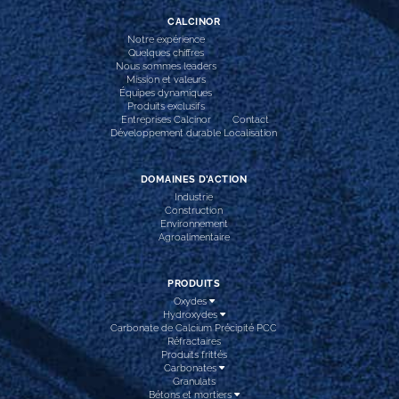
CALCINOR
Notre expérience
Quelques chiffres
Nous sommes leaders
Mission et valeurs
Équipes dynamiques
Produits exclusifs
Entreprises Calcinor
Contact
Développement durable
Localisation
DOMAINES D’ACTION
Industrie
Construction
Environnement
Agroalimentaire
PRODUITS
Oxydes
Hydroxydes
Carbonate de Calcium Précipité PCC
Réfractaires
Produits frittés
Carbonates
Granulats
Bétons et mortiers