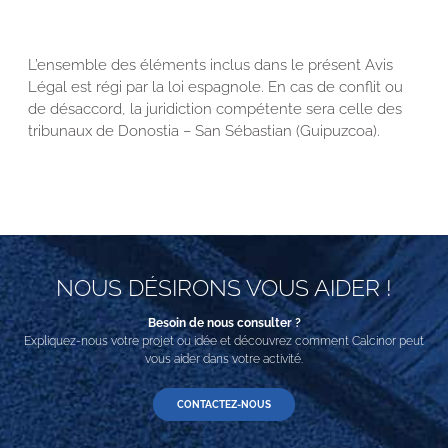
L’ensemble des éléments inclus dans le présent Avis
Légal est régi par la loi espagnole. En cas de conflit ou
de désaccord, la juridiction compétente sera celle des
tribunaux de Donostia – San Sébastian (Guipuzcoa).
NOUS DÉSIRONS VOUS AIDER !
Besoin de nous consulter ?
Expliquez-nous votre projet ou idée et découvrez comment Calcinor peut
vous aider dans votre activité.
CONTACTEZ-NOUS