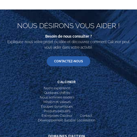
NOUS DÉSIRONS VOUS AIDER !
Besoin de nous consulter ?
Expliquez-nous votre projet ou idée et découvrez comment Calcinor peut
vous aider dans votre activité.
CONTACTEZ-NOUS
CALCINOR
Notre expérience
Quelques chiffres
Nous sommes leaders
Mission et valeurs
Équipes dynamiques
Produits exclusifs
Entreprises Calcinor
Contact
Développement durable
Localisation
DOMAINES D’ACTION