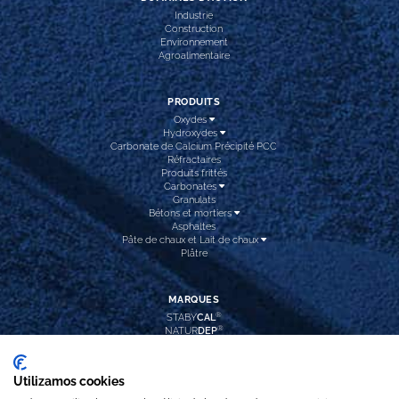
Industrie
Construction
Environnement
Agroalimentaire
PRODUITS
Oxydes
Hydroxydes
Carbonate de Calcium Précipité PCC
Réfractaires
Produits frittés
Carbonates
Granulats
Bétons et mortiers
Asphaltes
Pâte de chaux et Lait de chaux
Plâtre
MARQUES
®
STABY
CAL
®
NATUR
DEP
®
CAL
INTEC
®
CAL
HIDROX
®
CAL
PREC
Utilizamos cookies
®
REFRA
DOL
®
ARI
BLANC PLUS