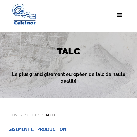
TALC
Le plus grand gisement européen de talc de haute
qualité
HOME
/
PRODUITS
/
TALCO
GISEMENT ET PRODUCTION: