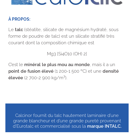
À PROPOS:
Le
talc
(stéatite, silicate de magnésium hydraté, sous
forme de poudre de talc) est un silicate stratifié très
courant dont la composition chimique est
Mg3 [Si4O10 (OH) 2]
C’est le
minéral le plus mou au
monde
, mais il a un
point de fusion élevé
(1 200-1 500 ºC) et une
densité
élevée
(2 700-2 900 kg/m³).
Calcinor fournit du talc hautement laminaire d’une
grande blancheur et d’une grande pureté provenant
d’Eurotalc et commercialisé sous la
marque INTALC.