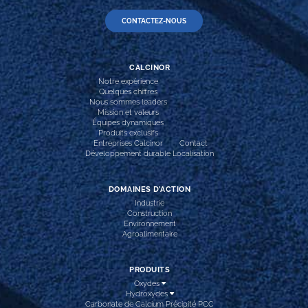
CONTACTEZ-NOUS
CALCINOR
Notre expérience
Quelques chiffres
Nous sommes leaders
Mission et valeurs
Équipes dynamiques
Produits exclusifs
Entreprises Calcinor
Contact
Développement durable
Localisation
DOMAINES D’ACTION
Industrie
Construction
Environnement
Agroalimentaire
PRODUITS
Oxydes
Hydroxydes
Carbonate de Calcium Précipité PCC