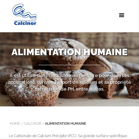
ALIMENTATION HUMAINE
Il est utilisé dans l'industrie alimentaire pour diverses
applications, comme l’apport de calcium et sa propriété
correctrice de PH, entre autres.
HOME
/
CALCINOR
/
ALIMENTATION HUMAINE
Le Carbonate de Calcium Précipité (PCC). Sa grande surface spécifique,