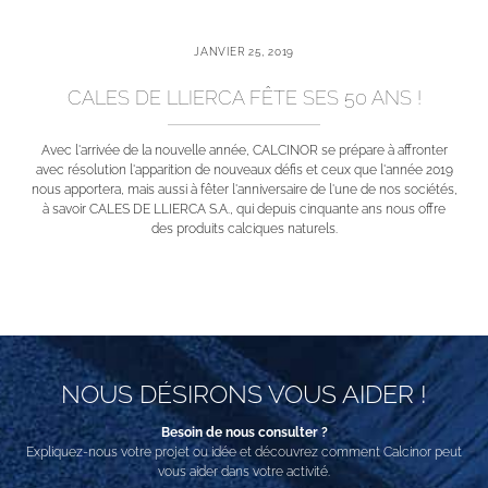
JANVIER 25, 2019
CALES DE LLIERCA FÊTE SES 50 ANS !
Avec l'arrivée de la nouvelle année, CALCINOR se prépare à affronter
avec résolution l'apparition de nouveaux défis et ceux que l'année 2019
nous apportera, mais aussi à fêter l'anniversaire de l'une de nos sociétés,
à savoir CALES DE LLIERCA S.A., qui depuis cinquante ans nous offre
des produits calciques naturels.
NOUS DÉSIRONS VOUS AIDER !
Besoin de nous consulter ?
Expliquez-nous votre projet ou idée et découvrez comment Calcinor peut
vous aider dans votre activité.