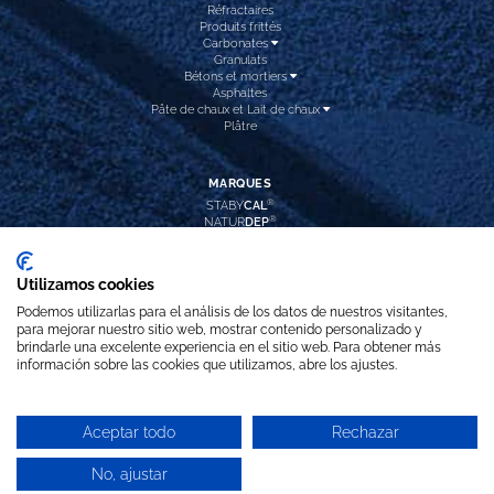
Réfractaires
Produits frittés
Carbonates
Granulats
Bétons et mortiers
Asphaltes
Pâte de chaux et Lait de chaux
Plâtre
MARQUES
®
STABY
CAL
®
NATUR
DEP
®
CAL
INTEC
®
CAL
HIDROX
®
CAL
PREC
Utilizamos cookies
®
REFRA
DOL
®
ARI
BLANC PLUS
Podemos utilizarlas para el análisis de los datos de nuestros visitantes,
CALCITA
LAVADA
para mejorar nuestro sitio web, mostrar contenido personalizado y
brindarle una excelente experiencia en el sitio web. Para obtener más
información sobre las cookies que utilizamos, abre los ajustes.
SUIVEZ-NOUS
Aceptar todo
Rechazar
© 2020 calcinor.com / Calcinor
Avertissement légal
Politique en matière de
No, ajustar
Cookies