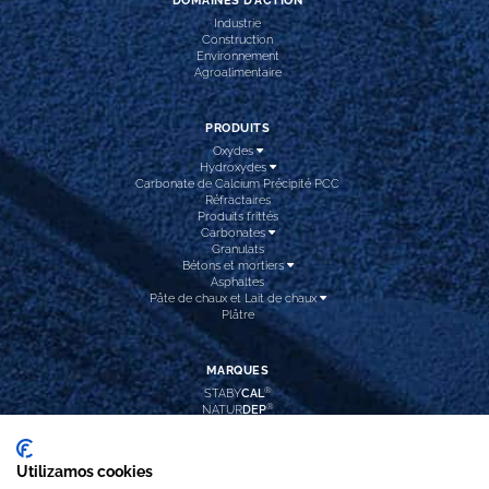
DOMAINES D’ACTION
Industrie
Construction
Environnement
Agroalimentaire
PRODUITS
Oxydes
Hydroxydes
Carbonate de Calcium Précipité PCC
Réfractaires
Produits frittés
Carbonates
Granulats
Bétons et mortiers
Asphaltes
Pâte de chaux et Lait de chaux
Plâtre
MARQUES
®
STABY
CAL
®
NATUR
DEP
®
CAL
INTEC
®
CAL
HIDROX
®
CAL
PREC
Utilizamos cookies
®
REFRA
DOL
®