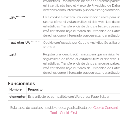
estadísticas. Transferencia de datos a terceros países: EE.
está certificado bajo el Marco de Privacidad de Datos, lo q
derechos como interesado pueden estar garantizados.
_ga_********
Esta cookie almacena una identificación única para un visita
rastrea cómo el visitante utiliza el sitio web. Los datos se ut
estadísticas. Transferencia de datos. a terceros países: EE
está certificado bajo el Marco de Privacidad de Datos, lo q
derechos como interesado pueden estar garantizados.
_gat_gtag_UA_*****_**
Cookie configurada por Google Analytics. Se utiliza para ac
solicitud.
_gid
Registra una identificación única para que un visitante del s
seguimiento de cómo el visitante utiliza el sitio web. Los da
estadísticas. Transferencia de datos a terceros países: EE.
está certificado bajo el Marco de Privacidad de Datos, lo q
derechos como interesado pueden estar garantizados.
Funcionales
Nombre
Propósito
elementor
Este artículo es compatible con Wordpress Page Builder
Esta tabla de cookies ha sido creada y actualizada por
Cookie Consent
Tool - CookieFirst
.