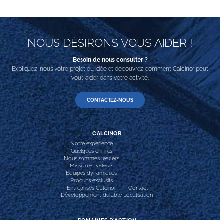
NOUS DÉSIRONS VOUS AIDER !
Besoin de nous consulter ?
Expliquez-nous votre projet ou idée et découvrez comment Calcinor peut
vous aider dans votre activité.
CONTACTEZ-NOUS
CALCINOR
Notre expérience
Quelques chiffres
Nous sommes leaders
Mission et valeurs
Équipes dynamiques
Produits exclusifs
Entreprises Calcinor
Contact
Développement durable
Localisation