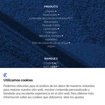
PRODUITS
Oxydes
Hydroxydes
Carbonate de Calcium Précipité PCC
Réfractaires
Produits frittés
Carbonates
Granulats
Bétons et mortiers
Asphaltes
Pâte de chaux et Lait de chaux
Plâtre
MARQUES
®
STABY
CAL
®
NATUR
DEP
®
CAL
INTEC
®
CAL
HIDROX
®
CAL
PREC
Utilizamos cookies
®
REFRA
DOL
®
ARI
BLANC PLUS
Podemos utilizarlas para el análisis de los datos de nuestros visitantes,
CALCITA
LAVADA
para mejorar nuestro sitio web, mostrar contenido personalizado y
brindarle una excelente experiencia en el sitio web. Para obtener más
información sobre las cookies que utilizamos, abre los ajustes.
SUIVEZ-NOUS