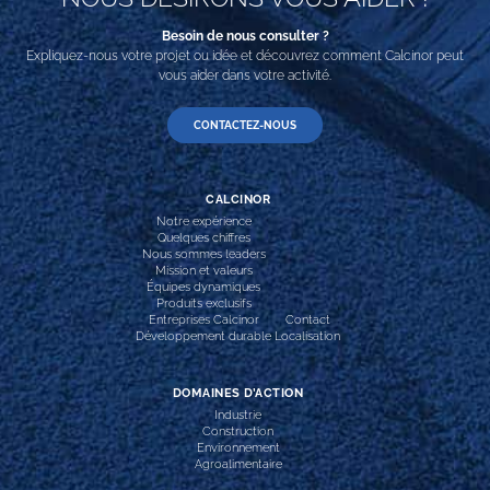
Besoin de nous consulter ?
Expliquez-nous votre projet ou idée et découvrez comment Calcinor peut
vous aider dans votre activité.
CONTACTEZ-NOUS
CALCINOR
Notre expérience
Quelques chiffres
Nous sommes leaders
Mission et valeurs
Équipes dynamiques
Produits exclusifs
Entreprises Calcinor
Contact
Développement durable
Localisation
DOMAINES D’ACTION
Industrie
Construction
Environnement
Agroalimentaire