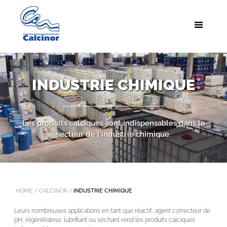
INDUSTRIE CHIMIQUE
Les produits calciques sont indispensables dans le
secteur de l'industrie chimique.
HOME
/
CALCINOR
/
INDUSTRIE CHIMIQUE
Leurs nombreuses applications en tant que réactif, agent correcteur de
pH, régénérateur, lubrifiant ou séchant rend les produits calciques