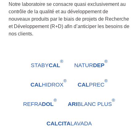
Notre laboratoire se consacre quasi exclusivement au
contrôle de la qualité et au développement de
nouveaux produits par le biais de projets de Recherche
et Développement (R+D) afin d’anticiper les besoins de
nos clients.
®
®
STABY
CAL
NATUR
DEP
®
®
CAL
HIDROX
CAL
PREC
®
®
REFRA
DOL
ARI
BLANC PLUS
CALCITA
LAVADA