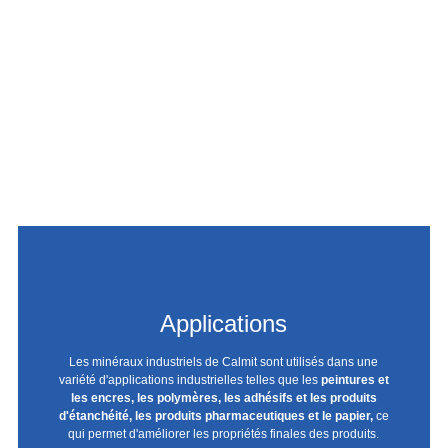
Responsabilité d'entreprise
Applications
La combinaison du savoir-faire que le personnel de Calmit
possède dans les différents domaines départementaux est au
Les minéraux industriels de Calmit sont utilisés dans une
cœur de ses activités de développement réussies. Leur objectif
variété d'applications industrielles telles que les
peintures et
est de répondre à leurs propres exigences en matière de
les encres, les polymères, les adhésifs et les produits
qualité, de sécurité et d'environnement,
d'étanchéité, les produits pharmaceutiques et le papier,
depuis la production
ce
de la matière première jusqu'au produit final, en optimisant
qui permet d'améliorer les propriétés finales des produits.