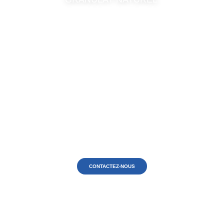
NOUS DÉSIRONS VOUS AIDER !
Besoin de nous consulter ?
Expliquez-nous votre projet ou idée et découvrez comment Calcinor peut
vous aider dans votre activité.
CONTACTEZ-NOUS
CALCINOR
Notre expérience
Quelques chiffres