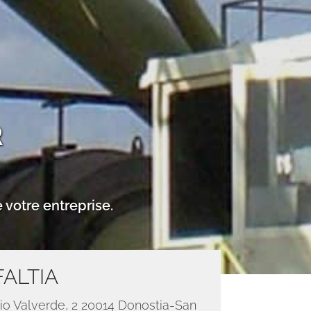
R
 votre entreprise.
FALTIA
io Valverde, 2 20014 Donostia-San