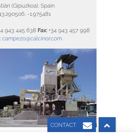
tián (Gipuzkoa). Spain
3.290506, -1.975481
34 943 445 638
Fax:
+34 943 457 998
:
campezo@calcinor.com