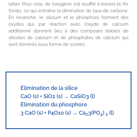
laitier. Pour cela, de l’oxygène est soufflé à travers le fer
fondu, ce qui entraîne la diminution du taux de carbone.
En revanche, le silicium et le phosphore forment des
oxydes qui, par réaction avec l’oxyde de calcium
additionné donnent lieu à des composés stables de
silicates de calcium et de phosphates de calcium qui
sont éliminés sous forme de scories.
Élimination de la silice
CaO (s) + SiO2 (s) → CaSiO3 (l)
Élimination du phosphore
3 CaO (s) + P4O10 (s) → Ca
3(PO
)
(l)
2
4
2