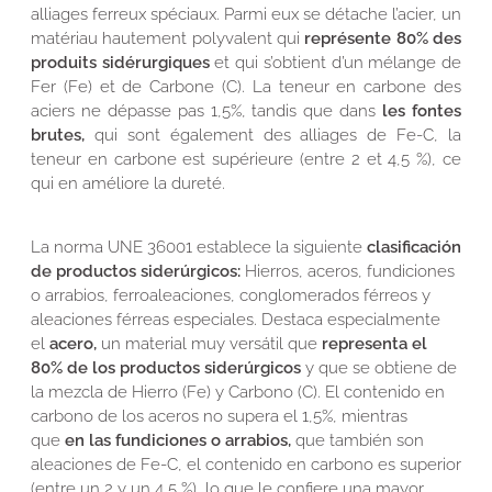
alliages ferreux spéciaux. Parmi eux se détache l’acier, un
matériau hautement polyvalent qui
représente 80% des
produits sidérurgiques
et qui s’obtient d’un mélange de
Fer (Fe) et de Carbone (C). La teneur en carbone des
aciers ne dépasse pas 1,5%, tandis que dans
les fontes
brutes,
qui sont également des alliages de Fe-C, la
teneur en carbone est supérieure (entre 2 et 4,5 %), ce
qui en améliore la dureté.
La norma UNE 36001 establece la siguiente
clasificación
de productos siderúrgicos:
Hierros, aceros, fundiciones
o arrabios, ferroaleaciones, conglomerados férreos y
aleaciones férreas especiales. Destaca especialmente
el
acero,
un material muy versátil que
representa el
80% de los productos siderúrgicos
y que se obtiene de
la mezcla de Hierro (Fe) y Carbono (C). El contenido en
carbono de los aceros no supera el 1,5%, mientras
que
en las fundiciones o arrabios,
que también son
aleaciones de Fe-C, el contenido en carbono es superior
(entre un 2 y un 4,5 %), lo que le confiere una mayor