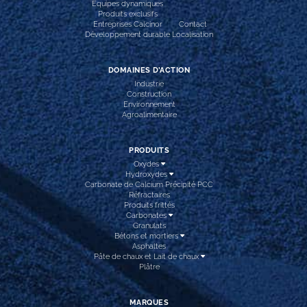
Équipes dynamiques
Produits exclusifs
Entreprises Calcinor
Contact
Développement durable
Localisation
DOMAINES D’ACTION
Industrie
Construction
Environnement
Agroalimentaire
PRODUITS
Oxydes
Hydroxydes
Carbonate de Calcium Précipité PCC
Réfractaires
Produits frittés
Carbonates
Granulats
Bétons et mortiers
Asphaltes
Pâte de chaux et Lait de chaux
Plâtre
MARQUES