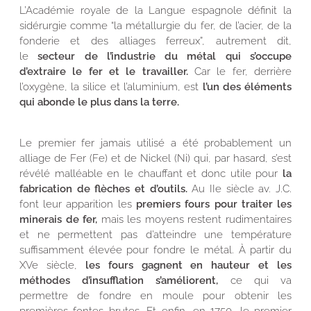
L’Académie royale de la Langue espagnole définit la
sidérurgie comme “la métallurgie du fer, de l’acier, de la
fonderie et des alliages ferreux”, autrement dit,
le
secteur de l’industrie du métal qui s’occupe
d’extraire le fer et le travailler.
Car le fer, derrière
l’oxygène, la silice et l’aluminium, est
l’un des éléments
qui abonde le plus dans la terre.
Le premier fer jamais utilisé a été probablement un
alliage de Fer (Fe) et de Nickel (Ni) qui, par hasard, s’est
révélé malléable en le chauffant et donc utile pour
la
fabrication de flèches et d’outils.
Au IIe siècle av. J.C.
font leur apparition les
premiers fours pour traiter les
minerais de fer,
mais les moyens restent rudimentaires
et ne permettent pas d’atteindre une température
suffisamment élevée pour fondre le métal. À partir du
XVe siècle,
les fours gagnent en hauteur et les
méthodes d’insufflation s’améliorent,
ce qui va
permettre de fondre en moule pour obtenir les
premières fontes brutes. Et enfin, en 1750, le premier