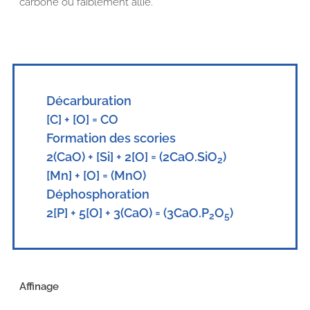
carbone ou faiblement allié.
Décarburation
[C] + [O] = CO
Formation des scories
2(
CaO
) + [Si] + 2[O] = (2CaO.SiO
)
2
[Mn] + [O] = (MnO)
Déphosphoration
2[P] + 5[O] + 3(CaO) = (3CaO.P
O
)
2
5
Affinage