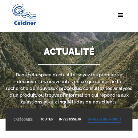
ACTUALITÉ
Dans cet espace d’actualité, soyez les premiers à
découvrir les nouveautés en ce qui concerne la
recherche de nouveaux processus, consultez les analyses
d’un produit, ou trouvez l’information qui répondra aux
questions et aux inquiétudes de nos clients.
TOUTES
INVESTISSEUR
ANALYSE DE PRODUIT
CATÉGORIES: