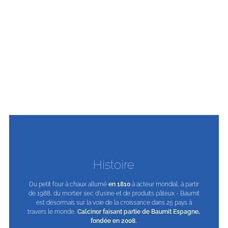
Responsabilité d'entreprise
Produits
Applications
Histoire
Avec plus de 100 ans d'expérience, Baumit est le "pionnier" des
Baumit propose des solutions pour faire de la maison un
Du petit four à chaux allumé
Baumit dispose d'un
vaste réseau de distributeurs
en 1810
à acteur mondial, á partir
agréés en
systèmes d'isolation thermique,
environnement de bien-être, efficace sur le plan énergétique
se distinguant sur le marché
de 1988, du mortier sec d’usine et de produits pâteux - Baumit
Espagne qui garantissent des conseils spécialisés sur
et attrayant. À cette fin, les
espagnol par ses
solutions pour les façades,
produits Baumit sont développés
tant pour les
l'application de ses produits, notamment l'isolation thermique
est désormais sur la voie de la croissance dans 25 pays à
bâtiments neufs que rénovés. La large gamme de produits
sur la base de recherches scientifiques fondées sur les
travers le monde,
extérieure qui protège les bâtiments de la chaleur en été et du
Calcinor faisant partie de Baumit Espagne,
principes d'un mode de vie sain, qui sont menées dans son
Baumit et de
mortiers
associés permet de proposer des
fondée en 2008.
froid en hiver.
centre de recherche en plein air VIVA RESEARCH PARK.
solutions sur mesure pour le foyer.