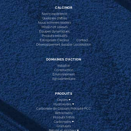
CALCINOR
Notre expérience
Quelques chiffres
Nous sommes leaders
Mission et valeurs
Équipes dynamiques
Produits exclusifs
Entreprises Calcinor
Contact
Développement durable
Localisation
DOMAINES D’ACTION
Industrie
Construction
Environnement
Agroalimentaire
PRODUITS
Oxydes
Hydroxydes
Carbonate de Calcium Précipité PCC
Réfractaires
Produits frittés
Carbonates
Granulats
Bétons et mortiers