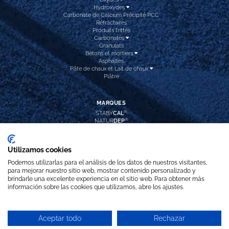
Hydroxydes
Carbonate de Calcium Précipité PCC
Réfractaires
Produits frittés
Carbonates
Granulats
Bétons et mortiers
Asphaltes
Pâte de chaux et Lait de chaux
Plâtre
MARQUES
®
STABY
CAL
®
NATUR
DEP
®
CAL
INTEC
®
CAL
HIDROX
®
CAL
PREC
Utilizamos cookies
®
REFRA
DOL
®
ARI
BLANC PLUS
Podemos utilizarlas para el análisis de los datos de nuestros visitantes,
CALCITA
LAVADA
para mejorar nuestro sitio web, mostrar contenido personalizado y
brindarle una excelente experiencia en el sitio web. Para obtener más
información sobre las cookies que utilizamos, abre los ajustes.
SUIVEZ-NOUS
Aceptar todo
Rechazar