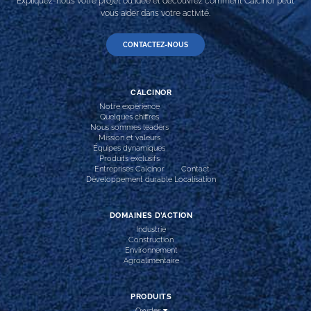
Expliquez-nous votre projet ou idée et découvrez comment Calcinor peut
vous aider dans votre activité.
CONTACTEZ-NOUS
CALCINOR
Notre expérience
Quelques chiffres
Nous sommes leaders
Mission et valeurs
Équipes dynamiques
Produits exclusifs
Entreprises Calcinor
Contact
Développement durable
Localisation
DOMAINES D’ACTION
Industrie
Construction
Environnement
Agroalimentaire
PRODUITS
Oxydes