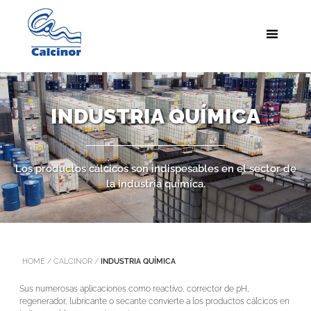
INDUSTRIA QUÍMICA
Los productos cálcicos son indispesables en el sector de
la industria química.
HOME
/
CALCINOR
/
INDUSTRIA QUÍMICA
Sus numerosas aplicaciones como reactivo, corrector de pH,
regenerador, lubricante o secante convierte a los productos cálcicos en