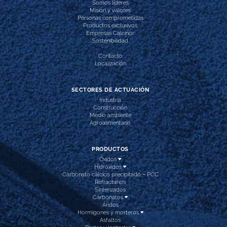
Somos líderes
Misión y valores
Personas comprometidas
Productos exclusivos
Empresas Calcinor
Sostenibilidad
Contacto
Localización
SECTORES DE ACTUACIÓN
Industria
Construcción
Medio ambiente
Agroalimentario
PRODUCTOS
Óxidos
Hidróxidos
Carbonato cálcico precipitado – PCC
Refractarios
Sinterizados
Carbonatos
Áridos
Hormigones y morteros
Asfaltos