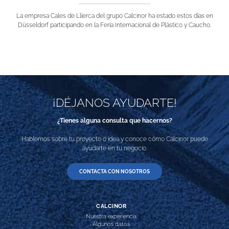
La empresa Cales de Llierca del grupo Calcinor ha estado estos días en
Düsseldorf participando en la Feria Internacional de Plástico y Caucho.
¡DÉJANOS AYUDARTE!
¿Tienes alguna consulta que hacernos?
Hablemos sobre tu proyecto o idea y conoce cómo Calcinor puede
ayudarte en tu negocio.
CONTACTA CON NOSOTROS
CALCINOR
Nuestra experiencia
Algunos datos