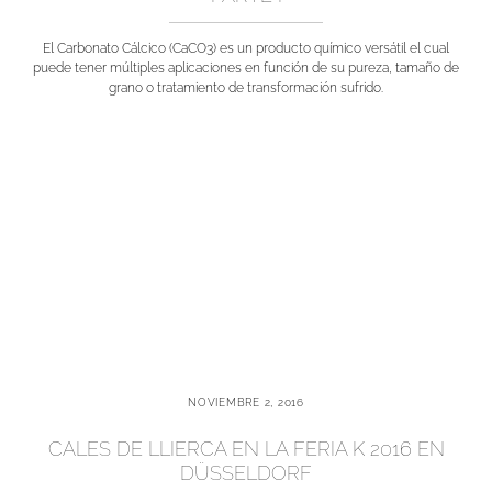
El Carbonato Cálcico (CaCO3) es un producto químico versátil el cual
puede tener múltiples aplicaciones en función de su pureza, tamaño de
grano o tratamiento de transformación sufrido.
NOVIEMBRE 2, 2016
CALES DE LLIERCA EN LA FERIA K 2016 EN
DÜSSELDORF