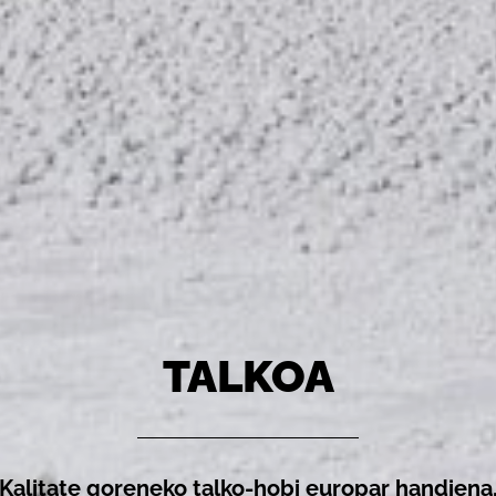
TALKOA
Kalitate goreneko talko-hobi europar handiena