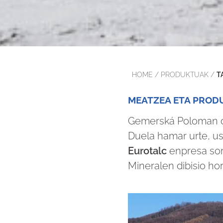
HOME
/
PRODUKTUAK
/
T
MEATZEA ETA PRODU
Gemerská Poloman
Duela hamar urte, ust
Eurotalc
enpresa sort
Mineralen dibisio ho