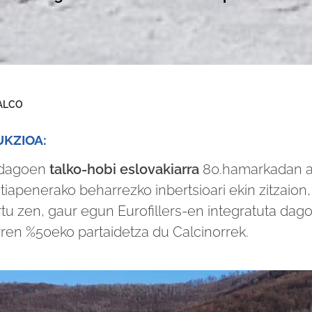
ALCO
KZIOA:
 dagoen
talko-hobi eslovakiarra
80.hamarkadan au
iapenerako beharrezko inbertsioari ekin zitzaion,
u zen, gaur egun Eurofillers-en integratuta dag
rren %50eko partaidetza du Calcinorrek.