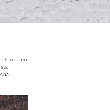
rkitu zuten.
 eta
oena.