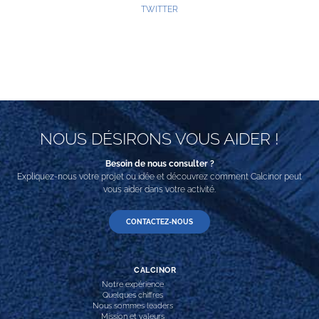
TWITTER
NOUS DÉSIRONS VOUS AIDER !
Besoin de nous consulter ?
Expliquez-nous votre projet ou idée et découvrez comment Calcinor peut
vous aider dans votre activité.
CONTACTEZ-NOUS
CALCINOR
Notre expérience
Quelques chiffres
Nous sommes leaders
Mission et valeurs