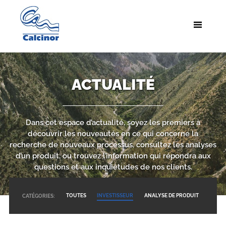
ACTUALITÉ
Dans cet espace d’actualité, soyez les premiers à
découvrir les nouveautés en ce qui concerne la
recherche de nouveaux processus, consultez les analyses
d’un produit, ou trouvez l’information qui répondra aux
questions et aux inquiétudes de nos clients.
TOUTES
INVESTISSEUR
ANALYSE DE PRODUIT
CATÉGORIES: