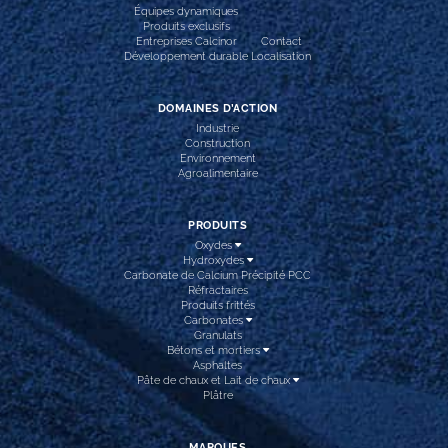
Équipes dynamiques
Produits exclusifs
Entreprises Calcinor
Contact
Développement durable
Localisation
DOMAINES D’ACTION
Industrie
Construction
Environnement
Agroalimentaire
PRODUITS
Oxydes
Hydroxydes
Carbonate de Calcium Précipité PCC
Réfractaires
Produits frittés
Carbonates
Granulats
Bétons et mortiers
Asphaltes
Pâte de chaux et Lait de chaux
Plâtre
MARQUES