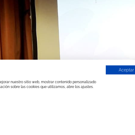
Aceptar
 mejorar nuestro sitio web, mostrar contenido personalizado
ación sobre las cookies que utilizamos, abre los ajustes.
Ponencia de Calcinor durante la Sesión Técnica
encuentro
Mining and Minerals Hall
(MMH) de 2019 
dustria minera vienen años tras año compartiendo