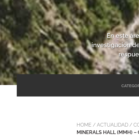
En este ár
investigación d
respue
CATEGOR
HOME
/
ACTUALIDAD
/
C
MINERALS HALL (MMH) –