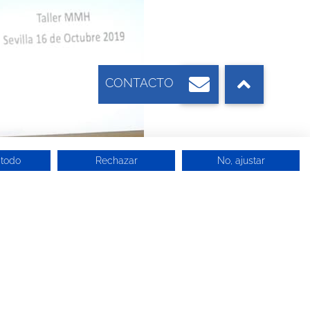
 todo
Rechazar
No, ajustar
en el cual
 el