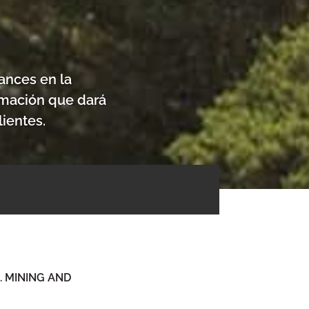
ances en la
rmación que dará
ientes.
. MINING AND