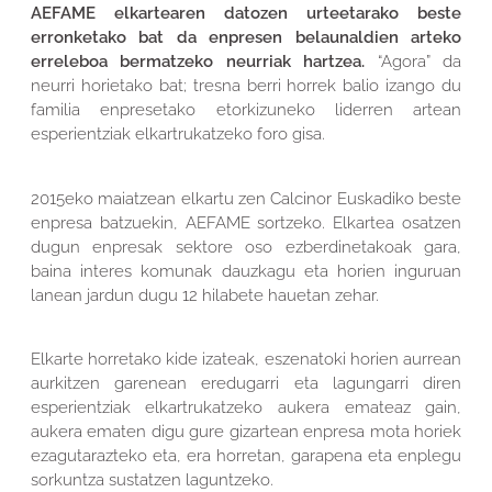
AEFAME elkartearen datozen urteetarako beste
erronketako bat da enpresen belaunaldien arteko
erreleboa bermatzeko neurriak hartzea.
“Agora” da
neurri horietako bat; tresna berri horrek balio izango du
familia enpresetako etorkizuneko liderren artean
esperientziak elkartrukatzeko foro gisa.
2015eko maiatzean elkartu zen Calcinor Euskadiko beste
enpresa batzuekin, AEFAME sortzeko. Elkartea osatzen
dugun enpresak sektore oso ezberdinetakoak gara,
baina interes komunak dauzkagu eta horien inguruan
lanean jardun dugu 12 hilabete hauetan zehar.
Elkarte horretako kide izateak, eszenatoki horien aurrean
aurkitzen garenean eredugarri eta lagungarri diren
esperientziak elkartrukatzeko aukera emateaz gain,
aukera ematen digu gure gizartean enpresa mota horiek
ezagutarazteko eta, era horretan, garapena eta enplegu
sorkuntza sustatzen laguntzeko.