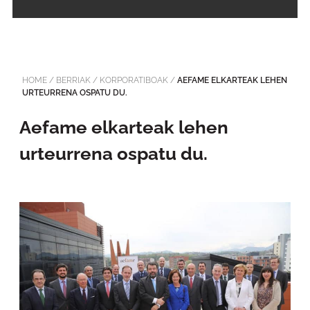
HOME
/
BERRIAK
/
KORPORATIBOAK
/
AEFAME ELKARTEAK LEHEN
URTEURRENA OSPATU DU.
Aefame elkarteak lehen
urteurrena ospatu du.