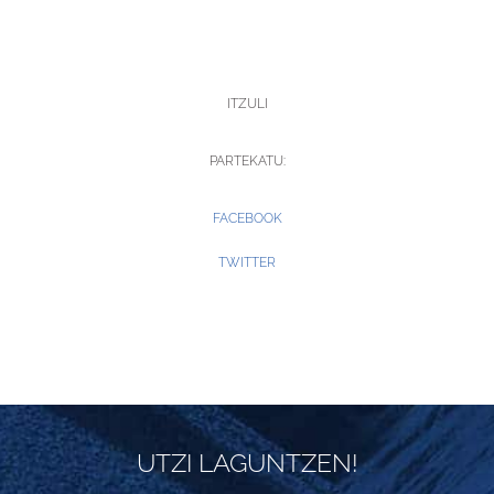
ITZULI
PARTEKATU:
FACEBOOK
TWITTER
UTZI LAGUNTZEN!