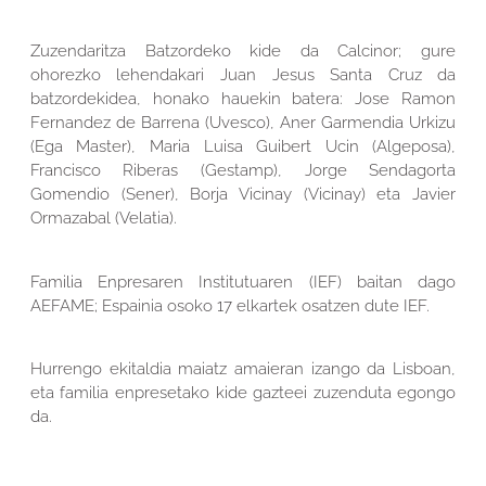
Zuzendaritza Batzordeko kide da Calcinor; gure
ohorezko lehendakari Juan Jesus Santa Cruz da
batzordekidea, honako hauekin batera: Jose Ramon
Fernandez de Barrena (Uvesco), Aner Garmendia Urkizu
(Ega Master), Maria Luisa Guibert Ucin (Algeposa),
Francisco Riberas (Gestamp), Jorge Sendagorta
Gomendio (Sener), Borja Vicinay (Vicinay) eta Javier
Ormazabal (Velatia).
Familia Enpresaren Institutuaren (IEF) baitan dago
AEFAME; Espainia osoko 17 elkartek osatzen dute IEF.
Hurrengo ekitaldia maiatz amaieran izango da Lisboan,
eta familia enpresetako kide gazteei zuzenduta egongo
da.