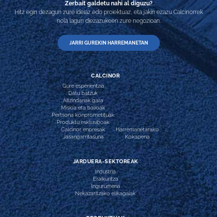
Zerbait galdetu nahi al diguzu?
Hitz egin dezagun zure ideiaz edo proiektuaz, eta jakin ezazu Calcinorrek
nola lagun diezazukeen zure negozioan.
JARRI GUREKIN HARREMANETAN
CALCINOR
Gure esperientzia
Datu batzuk
Aitzindariak gara
Misioa eta balioak
Pertsona konprometituak
Produktu esklusiboak
Calcinor enpresak
Harremanetarako
Jasangarritasuna
Kokapena
JARDUERA-SEKTOREAK
Industria
Eraikuntza
Ingurumena
Nekazaritzako elikagaiak