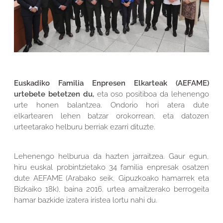
Euskadiko Familia Enpresen Elkarteak (AEFAME)
urtebete betetzen du,
eta oso positiboa da lehenengo
urte honen balantzea. Ondorio hori atera dute
elkartearen lehen batzar orokorrean, eta datozen
urteetarako helburu berriak ezarri dituzte.
Lehenengo helburua da hazten jarraitzea. Gaur egun,
hiru euskal probintzietako 34 familia enpresak osatzen
dute AEFAME (Arabako seik, Gipuzkoako hamarrek eta
Bizkaiko 18k), baina 2016. urtea amaitzerako berrogeita
hamar bazkide izatera iristea lortu nahi du.