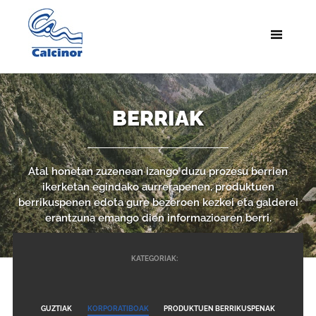
BERRIAK
Atal honetan zuzenean izango duzu prozesu berrien
ikerketan egindako aurrerapenen, produktuen
berrikuspenen edota gure bezeroen kezkei eta galderei
erantzuna emango dien informazioaren berri.
KATEGORIAK:
GUZTIAK
KORPORATIBOAK
PRODUKTUEN BERRIKUSPENAK