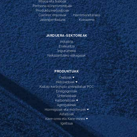
Misioa eta balioak
Pertsona konprometituak
Produktu esklusiboak
Calcinor enpresak
Harremanetarako
Jasangarritasuna
Kokapena
JARDUERA-SEKTOREAK
Industria
Eraikuntza
Ingurumena
Nekazaritzako elikagaiak
PRODUKTUAK
Oxidoak
Hidroxidoak
Kaltzio karbonato prezipitatua PCC
Erregogorrak
Sinterizatuak
Karbonatoak
Agregakinak
Hormigoiak eta morteroak
Asfaltoak
Kare-orea eta Kare-esnea
Igeltsua