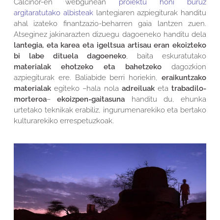
Calcinor-en webgunean
proiektu honi buruz
argitaratutako albisteak
lantegiaren azpiegiturak handitu
ahal izateko finantzazio-beharren gaia lantzen zuen.
Atseginez jakinarazten dizuegu dagoeneko handitu dela
lantegia, eta karea eta igeltsua artisau eran ekoizteko
bi labe dituela dagoeneko
, baita eskuratutako
materialak ehotzeko eta bahetzeko
dagozkion
azpiegiturak ere. Baliabide berri horiekin,
eraikuntzako
materialak
egiteko –hala nola
adreiluak
eta
trabadilo-
morteroa
–
ekoizpen-gaitasuna
handitu du, ehunka
urtetako teknikak erabiliz, ingurumenarekiko eta bertako
kulturarekiko errespetuzkoak.