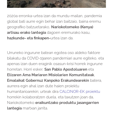
2020a erronka-urtea izan da mundu-mailan, pandemia
global bati aurre egin behar izan baitzaio, baina eremu
geografiko batzuetarako,
Nariokotomeko (Kenya)
artisau erako lantegia
dagoen eremurako kasu,
hazkunde- eta finkapen-
urtea izan da.
Urruneko ingurune batean egotea oso aldeko faktore
bilakatu da COVID-19aren pandemiari aurre egiteko, eta
apenas izan duen eraginik osasun-krisi horrek ingurune
horretan. Horri esker,
San Pablo Apostoluaren
eta
Elizaren Ama Mariaren Misiolarien Komunitateak
,
Emalaikat Gobernuz Kanpoko Erakundearekin
batera,
aurrera egin ahal izan dute haien proiektu
humanitarioarekin; urteak dira
CALCINOR-EK proiektu
horrekin kolaboratzen duela, eta taxutzen joan da,
Nariokotomeko
eraikuntzako produktu jasangarrien
lantegia
martxan jarrita.