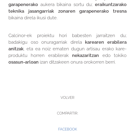
garapenerako
aukera bikaina sortu du;
eraikuntzarako
teknika jasangarriak zonaren garapenerako tresna
bikaina direla ikusi dute.
Calcinor-ek proiektu hori babesten jarraitzen du;
badakigu oso onuragarriak direla
karearen erabilera
anitzak
, eta ea noiz ematen dugun artisau erako kare-
produktu horren erabilerak
nekazaritzan
edo tokiko
osasun-arloan
izan ditzakeen onura orokorren berri.
VOLVER
COMPARTIR:
FACEBOOK