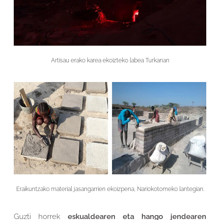
Artisau erako karea ekoizteko labea Turkanan
Eraikuntzako material jasangarrien ekoizpena, Nariokotomeko lantegian.
Guzti horrek
eskualdearen eta hango jendearen