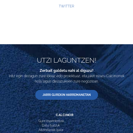
TWITTER
UTZI LAGUNTZEN!
Zerbait galdetu nahi al diguzu?
Hitz egin dezagun zure ideiaz edo proiektuaz, eta jakin ezazu Calcinorrek
nola lagun diezazukeen zure negozioan.
JARRI GUREKIN HARREMANETAN
CALCINOR
Gure esperientzia
Datu batzuk
Aitzindariak gara