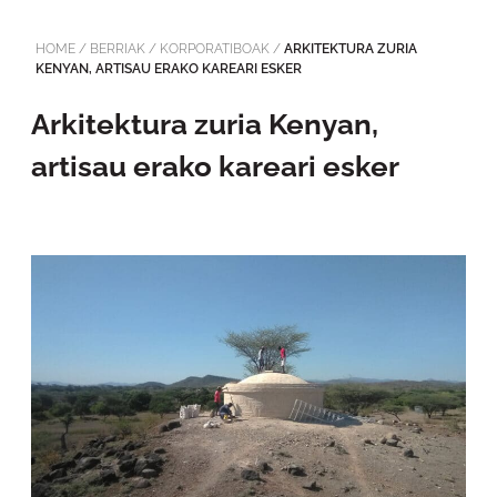
HOME
/
BERRIAK
/
KORPORATIBOAK
/
ARKITEKTURA ZURIA
KENYAN, ARTISAU ERAKO KAREARI ESKER
Arkitektura zuria Kenyan,
artisau erako kareari esker