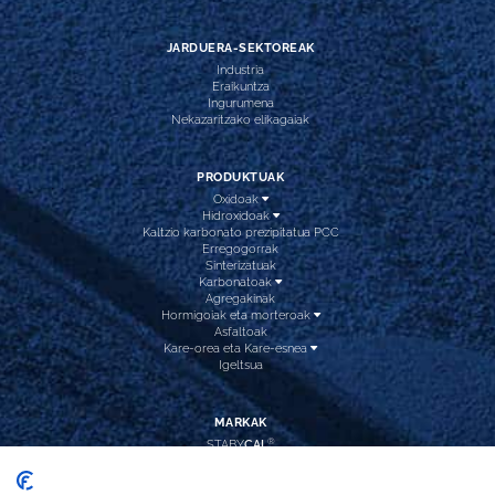
JARDUERA-SEKTOREAK
Industria
Eraikuntza
Ingurumena
Nekazaritzako elikagaiak
PRODUKTUAK
Oxidoak
Hidroxidoak
Kaltzio karbonato prezipitatua PCC
Erregogorrak
Sinterizatuak
Karbonatoak
Agregakinak
Hormigoiak eta morteroak
Asfaltoak
Kare-orea eta Kare-esnea
Igeltsua
MARKAK
®
STABY
CAL
®
NATUR
DEP
®
CAL
INTEC
®
CAL
HIDROX