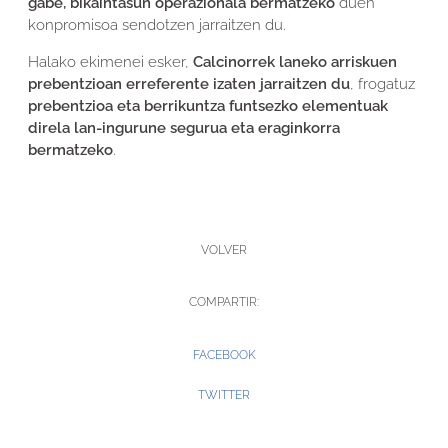
gabe, bikaintasun operazionala bermatzeko
duen
konpromisoa sendotzen jarraitzen du.
Halako ekimenei esker,
Calcinorrek laneko arriskuen
prebentzioan erreferente izaten jarraitzen du
, frogatuz
prebentzioa eta berrikuntza funtsezko elementuak
direla lan-ingurune segurua eta eraginkorra
bermatzeko
.
VOLVER
COMPARTIR:
FACEBOOK
TWITTER