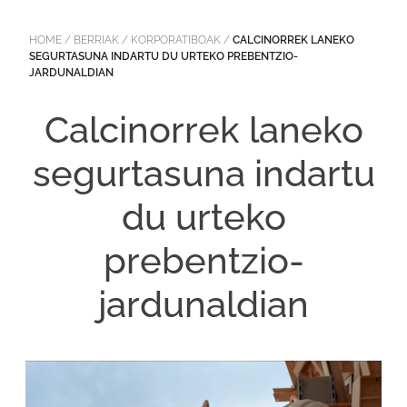
HOME
/
BERRIAK
/
KORPORATIBOAK
/
CALCINORREK LANEKO
SEGURTASUNA INDARTU DU URTEKO PREBENTZIO-
JARDUNALDIAN
Calcinorrek laneko
segurtasuna indartu
du urteko
prebentzio-
jardunaldian