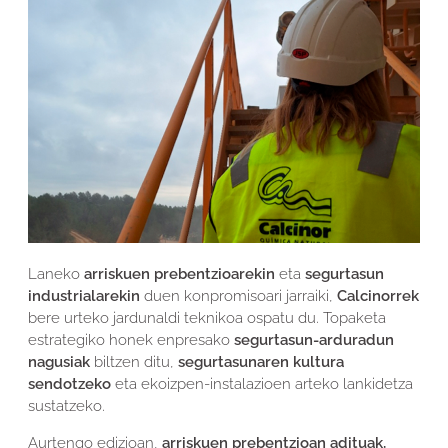
Laneko
arriskuen prebentzioarekin
eta
segurtasun
industrialarekin
duen konpromisoari jarraiki,
Calcinorrek
bere urteko jardunaldi teknikoa ospatu du. Topaketa
estrategiko honek enpresako
segurtasun-arduradun
nagusiak
biltzen ditu,
segurtasunaren kultura
sendotzeko
eta ekoizpen-instalazioen arteko lankidetza
sustatzeko.
Aurtengo edizioan,
arriskuen prebentzioan adituak,