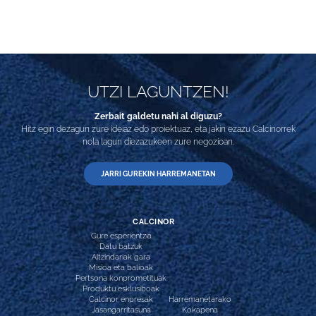
UTZI LAGUNTZEN!
Zerbait galdetu nahi al diguzu?
Hitz egin dezagun zure ideiaz edo proiektuaz, eta jakin ezazu Calcinorrek
nola lagun diezazukeen zure negozioan.
JARRI GUREKIN HARREMANETAN
CALCINOR
Gure esperientzia
Datu batzuk
Aitzindariak gara
Misioa eta balioak
Pertsona konprometituak
Produktu esklusiboak
Calcinor enpresak
Harremanetarako
Jasangarritasuna
Kokapena