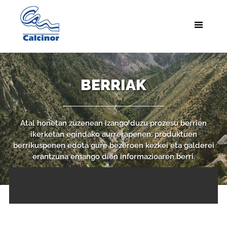
BERRIAK
Atal honetan zuzenean izango duzu prozesu berrien
ikerketan egindako aurrerapenen, produktuen
berrikuspenen edota gure bezeroen kezkei eta galderei
erantzuna emango dien informazioaren berri.