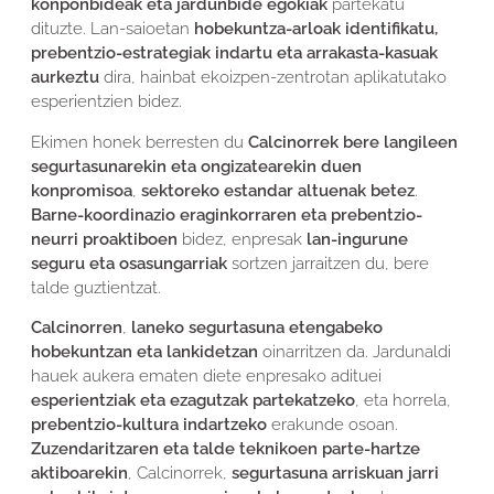
konponbideak eta jardunbide egokiak
partekatu
dituzte. Lan-saioetan
hobekuntza-arloak identifikatu,
prebentzio-estrategiak indartu eta arrakasta-kasuak
aurkeztu
dira, hainbat ekoizpen-zentrotan aplikatutako
esperientzien bidez.
Ekimen honek berresten du
Calcinorrek bere langileen
segurtasunarekin eta ongizatearekin duen
konpromisoa
,
sektoreko estandar altuenak betez
.
Barne-koordinazio eraginkorraren eta prebentzio-
neurri proaktiboen
bidez, enpresak
lan-ingurune
seguru eta osasungarriak
sortzen jarraitzen du, bere
talde guztientzat.
Calcinorren
,
laneko segurtasuna
etengabeko
hobekuntzan eta lankidetzan
oinarritzen da. Jardunaldi
hauek aukera ematen diete enpresako adituei
esperientziak eta ezagutzak partekatzeko
, eta horrela,
prebentzio-kultura indartzeko
erakunde osoan.
Zuzendaritzaren eta talde teknikoen parte-hartze
aktiboarekin
, Calcinorrek,
segurtasuna arriskuan jarri