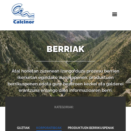
BERRIAK
Atal honetan zuzenean izango duzu prozesu berrien
ikerketan egindako aurrerapenen, produktuen
berrikuspenen edota gure bezeroen kezkei eta galderei
erantzuna emango dien informazioaren berri.
KATEGORIAK:
GUZTIAK
KORPORATIBOAK
PRODUKTUEN BERRIKUSPENAK