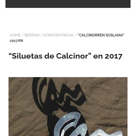
HOME
/
BERRIAK
/
KORPORATIBOAK
/
“CALCINORREN SOSLAIAK”
2017AN
“Siluetas de Calcinor” en 2017