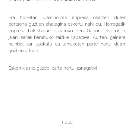
Era horretan, Calcinorrek enpresa osatzen duten
pertsona guztien ahalegina eskertu nahi du. Horregatik,
enpresa bakoitzean ospatuko den Gabonetako ohiko
jaian, sariak banatuko zaizkie irabazleei. Aurten, gainera,
hainbat sari zozkatu da lehiaketan parte hartu duten
guztien artean.
Eskerrik asko guztioi parte hartu izanagatik!
ITZULI