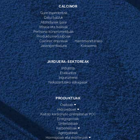
CALCINOR
Gure esperientzia
Datu batzuk
Aitzindariak gara
Misioa eta balioak
Pertsona konprometituak
Produktu esklusiboak
Calcinor enpresak
Harremanetarako
Jasangarritasuna
Kokapena
JARDUERA-SEKTOREAK
Industria
Eraikuntza
Ingurumena
Nekazaritzako elikagaiak
PRODUKTUAK
Oxidoak
Hidroxidoak
Kaltzio karbonato prezipitatua PCC
Erregogorrak
Sinterizatuak
Karbonatoak
Agregakinak
Hormigoiak eta morteroak