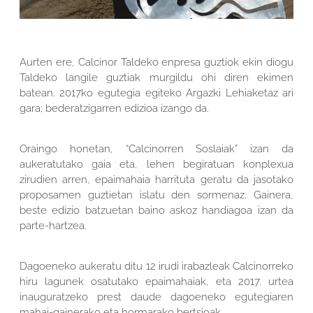
Aurten ere, Calcinor Taldeko enpresa guztiok ekin diogu
Taldeko langile guztiak murgildu ohi diren ekimen
batean. 2017ko egutegia egiteko Argazki Lehiaketaz ari
gara; bederatzigarren edizioa izango da.
Oraingo honetan, “Calcinorren Soslaiak” izan da
aukeratutako gaia eta, lehen begiratuan konplexua
zirudien arren, epaimahaia harrituta geratu da jasotako
proposamen guztietan islatu den sormenaz. Gainera,
beste edizio batzuetan baino askoz handiagoa izan da
parte-hartzea.
Dagoeneko aukeratu ditu 12 irudi irabazleak Calcinorreko
hiru lagunek osatutako epaimahaiak, eta 2017. urtea
inauguratzeko prest daude dagoeneko egutegiaren
mahai-gainerako eta hormarako bertsioak.