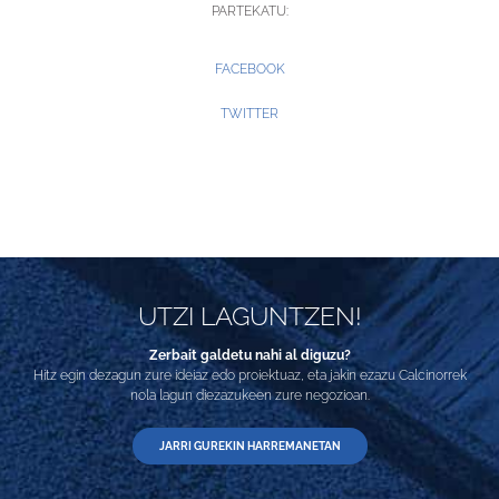
PARTEKATU:
FACEBOOK
TWITTER
UTZI LAGUNTZEN!
Zerbait galdetu nahi al diguzu?
Hitz egin dezagun zure ideiaz edo proiektuaz, eta jakin ezazu Calcinorrek
nola lagun diezazukeen zure negozioan.
JARRI GUREKIN HARREMANETAN