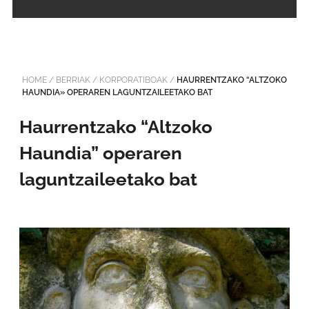
HOME
/
BERRIAK
/
KORPORATIBOAK
/
HAURRENTZAKO “ALTZOKO
HAUNDIA» OPERAREN LAGUNTZAILEETAKO BAT
Haurrentzako “Altzoko
Haundia” operaren
laguntzaileetako bat