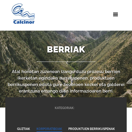
BERRIAK
Atal honetan zuzenean izango duzu prozesu berrien
ikerketan egindako aurrerapenen, produktuen
berrikuspenen edota gure bezeroen kezkei eta galderei
erantzuna emango dien informazioaren berri.
KATEGORIAK:
GUZTIAK
KORPORATIBOAK
PRODUKTUEN BERRIKUSPENAK