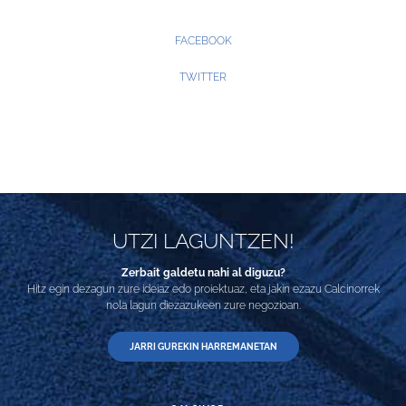
FACEBOOK
TWITTER
UTZI LAGUNTZEN!
Zerbait galdetu nahi al diguzu?
Hitz egin dezagun zure ideiaz edo proiektuaz, eta jakin ezazu Calcinorrek
nola lagun diezazukeen zure negozioan.
JARRI GUREKIN HARREMANETAN