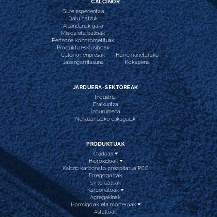
CALCINOR
Gure esperientzia
Datu batzuk
Aitzindariak gara
Misioa eta balioak
Pertsona konprometituak
Produktu esklusiboak
Calcinor enpresak
Harremanetarako
Jasangarritasuna
Kokapena
JARDUERA-SEKTOREAK
Industria
Eraikuntza
Ingurumena
Nekazaritzako elikagaiak
PRODUKTUAK
Oxidoak
Hidroxidoak
Kaltzio karbonato prezipitatua PCC
Erregogorrak
Sinterizatuak
Karbonatoak
Agregakinak
Hormigoiak eta morteroak
Asfaltoak