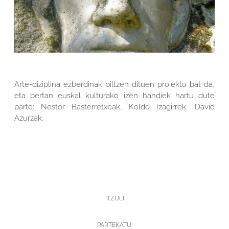
Arte-diziplina ezberdinak biltzen dituen proiektu bat da,
eta bertan euskal kulturako izen handiek hartu dute
parte: Nestor Basterretxeak, Koldo Izagirrek, David
Azurzak.
ITZULI
PARTEKATU: