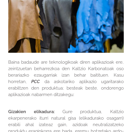
Baina badaude are teknologikoak diren aplikazioak ere,
zeintzuetan beharrezkoa den Kaltzio Karbonatoak oso
berariazko ezaugarriak izan behar baitituen. Kasu
horretan,
PCC
da askotariko aplikazio ugaritarako
erabiltzen den produktua; besteak beste, ondorengo
aplikazioak nabarmen ditzakegu:
Gizakien elikadura:
Gure produktua, Kaltzio
ekarpenerako iturri natural gisa (elikadurako osagarri)
erabili ahal izateaz gain, azidoak neutralizatzeko
produktu eraginkorra ere bada, eremu hotzetako ardo-