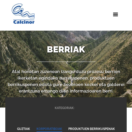
BERRIAK
Atal honetan zuzenean izango duzu prozesu berrien
ikerketan egindako aurrerapenen, produktuen
berrikuspenen edota gure bezeroen kezkei eta galderei
erantzuna emango dien informazioaren berri.
KATEGORIAK:
GUZTIAK
KORPORATIBOAK
PRODUKTUEN BERRIKUSPENAK