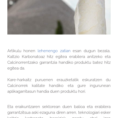
Artikulu honen
lehenengo zatian
esan dugun bezala,
Kaltzio Karbonatoaz hitz egitea erabilera anitzeko eta
Calcinorrentzako garrantzia handiko produktu batez hitz
egitea da.
Kare-harkaitz puruenen erauzketatik eskuratzen du
Calcinorrek kalitate handiko eta gure ingurunean
aplikagarritasun handia duen produktu hori.
Eta eraikuntzaren sektorean duen balioa eta erabilera
garrantzitsua aski ezaguna diren arren, teknologiari esker