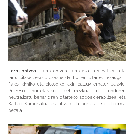
Larru-ontzea
: Larru-ontzea larru-azal eraldatzea eta
larru bilakatzeko prozesua da; horren bitartez, ezaugarri
fisiko, kimiko eta biologiko jakin batzuk ematen zaizkie.
Prozesu horretarako, beharrezkoa da ondoren
neutralizatu behar diren bitarteko azidoak erabiltzea, eta
Kaltzio Karbonatoa erabiltzen da horretarako, dolomia
bezala.