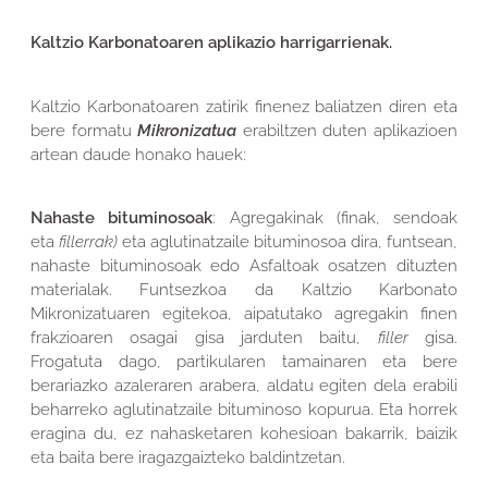
Kaltzio Karbonatoaren aplikazio harrigarrienak.
Kaltzio Karbonatoaren zatirik finenez baliatzen diren eta
bere formatu
Mikronizatua
erabiltzen duten aplikazioen
artean daude honako hauek:
Nahaste bituminosoak
: Agregakinak (finak, sendoak
eta
fillerrak)
eta aglutinatzaile bituminosoa dira, funtsean,
nahaste bituminosoak edo Asfaltoak osatzen dituzten
materialak. Funtsezkoa da Kaltzio Karbonato
Mikronizatuaren egitekoa, aipatutako agregakin finen
frakzioaren osagai gisa jarduten baitu,
filler
gisa.
Frogatuta dago, partikularen tamainaren eta bere
berariazko azaleraren arabera, aldatu egiten dela erabili
beharreko aglutinatzaile bituminoso kopurua. Eta horrek
eragina du, ez nahasketaren kohesioan bakarrik, baizik
eta baita bere iragazgaizteko baldintzetan.