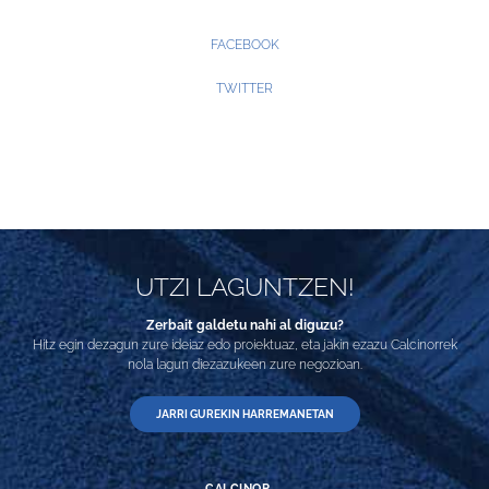
FACEBOOK
TWITTER
UTZI LAGUNTZEN!
Zerbait galdetu nahi al diguzu?
Hitz egin dezagun zure ideiaz edo proiektuaz, eta jakin ezazu Calcinorrek
nola lagun diezazukeen zure negozioan.
JARRI GUREKIN HARREMANETAN
CALCINOR