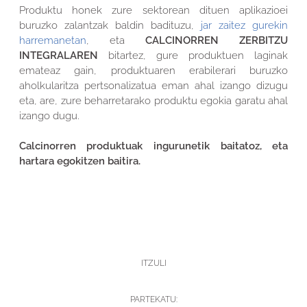
Produktu honek zure sektorean dituen aplikazioei
buruzko zalantzak baldin badituzu,
jar zaitez gurekin
harremanetan
, eta
CALCINORREN ZERBITZU
INTEGRALAREN
bitartez, gure produktuen laginak
emateaz gain, produktuaren erabilerari buruzko
aholkularitza pertsonalizatua eman ahal izango dizugu
eta, are, zure beharretarako produktu egokia garatu ahal
izango dugu.
Calcinorren produktuak ingurunetik baitatoz, eta
hartara egokitzen baitira.
ITZULI
PARTEKATU: