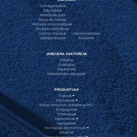
Gure esperientzia
Datu batzuk
Aitzindariak gara
Misioa eta balioak
Pertsona konprometituak
Produktu esklusiboak
Calcinor enpresak
Harremanetarako
Jasangarritasuna
Kokapena
JARDUERA-SEKTOREAK
Industria
Eraikuntza
Ingurumena
Nekazaritzako elikagaiak
PRODUKTUAK
Oxidoak
Hidroxidoak
Kaltzio karbonato prezipitatua PCC
Erregogorrak
Sinterizatuak
Karbonatoak
Agregakinak
Hormigoiak eta morteroak
Asfaltoak