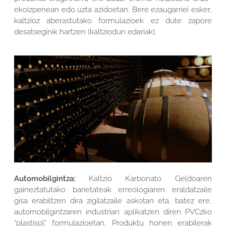
ekoizpenean edo uzta azidoetan. Bere ezaugarriei esker,
kaltzioz aberastutako formulazioek ez dute zapore
desatseginik hartzen (kaltziodun edariak).
Automobilgintza
:
Kaltzio Karbonato Geldoaren
gaineztatutako barietateak erreologiaren eraldatzaile
gisa erabiltzen dira zigilatzaile askotan eta, batez ere,
automobilgintzaren industrian aplikatzen diren PVCzko
“plastisol” formulazioetan. Produktu honen erabilerak