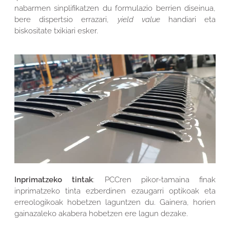
nabarmen sinplifikatzen du formulazio berrien diseinua,
bere dispertsio errazari,
yield value
handiari eta
biskositate txikiari esker.
Inprimatzeko tintak
: PCCren pikor-tamaina finak
inprimatzeko tinta ezberdinen ezaugarri optikoak eta
erreologikoak hobetzen laguntzen du. Gainera, horien
gainazaleko akabera hobetzen ere lagun dezake.