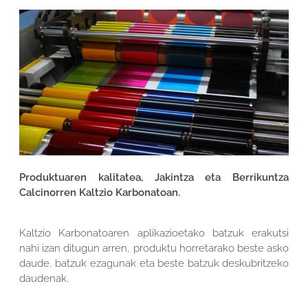
Produktuaren kalitatea, Jakintza eta Berrikuntza
Calcinorren Kaltzio Karbonatoan.
Kaltzio Karbonatoaren aplikazioetako batzuk erakutsi
nahi izan ditugun arren, produktu horretarako beste asko
daude, batzuk ezagunak eta beste batzuk deskubritzeko
daudenak.