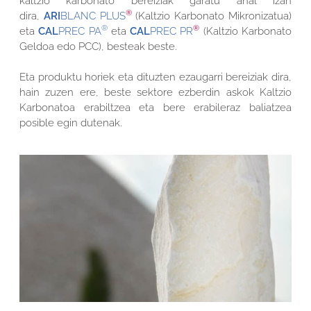
kaltzio karbonato bereiziak garatu ahal izan
®
dira,
ARI
BLANC PLUS
(Kaltzio Karbonato Mikronizatua)
®
®
eta
CAL
PREC PA
eta
CAL
PREC PR
(Kaltzio Karbonato
Geldoa edo PCC), besteak beste.
Eta produktu horiek eta dituzten ezaugarri bereiziak dira,
hain zuzen ere, beste sektore ezberdin askok Kaltzio
Karbonatoa erabiltzea eta bere erabileraz baliatzea
posible egin dutenak.