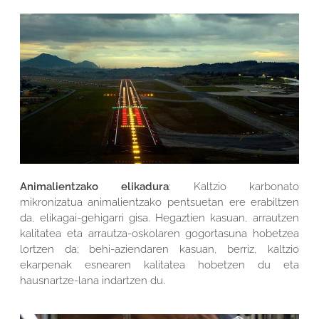
Animalientzako elikadura
: Kaltzio karbonato
mikronizatua animalientzako pentsuetan ere erabiltzen
da, elikagai-gehigarri gisa. Hegaztien kasuan, arrautzen
kalitatea eta arrautza-oskolaren gogortasuna hobetzea
lortzen da; behi-aziendaren kasuan, berriz, kaltzio
ekarpenak esnearen kalitatea hobetzen du eta
hausnartze-lana indartzen du.