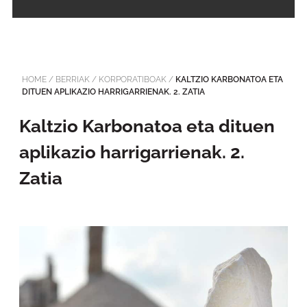
HOME
/
BERRIAK
/
KORPORATIBOAK
/
KALTZIO KARBONATOA ETA
DITUEN APLIKAZIO HARRIGARRIENAK. 2. ZATIA
Kaltzio Karbonatoa eta dituen
aplikazio harrigarrienak. 2.
Zatia