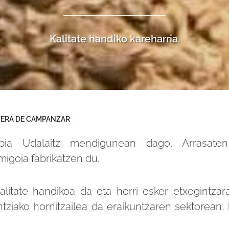
Kalitate handiko kareharria.
ERA DE CAMPANZAR
bia Udalaitz mendigunean dago, Arrasaten,
migoia fabrikatzen du.
alitate handikoa da eta horri esker etxegintzar
entziako hornitzailea da eraikuntzaren sektorean,