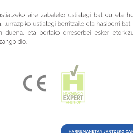
stiatzeko aire zabaleko ustiategi bat du eta hor
lurrazpiko ustiategi berritzaile eta hasiberri ba
n duena, eta bertako erreserbei esker etorkiz
izango dio.
HARREMANETAN JARTZEKO CA