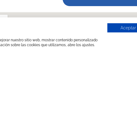
Aceptar
 mejorar nuestro sitio web, mostrar contenido personalizado
ación sobre las cookies que utilizamos, abre los ajustes.