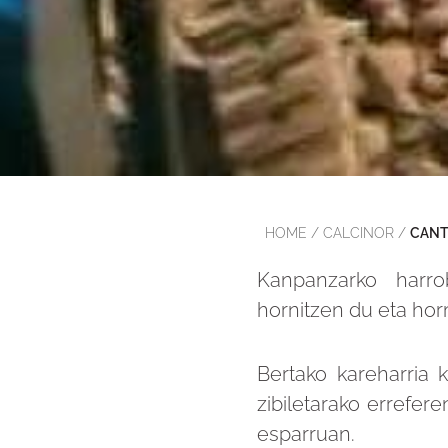
HOME
/
CALCINOR
/
CANT
Kanpanzarko harro
hornitzen du eta hor
Bertako kareharria k
zibiletarako errefer
esparruan.