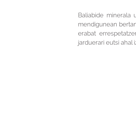
Baliabide minerala u
mendigunean bertan, 
erabat errespetatze
jarduerari eutsi ahal 