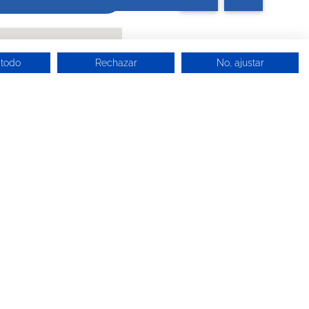
 todo
Rechazar
No, ajustar