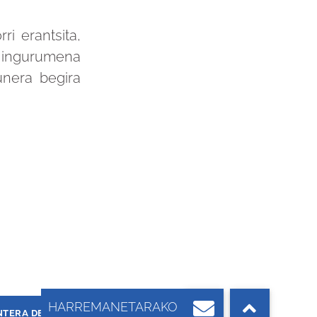
ri erantsita,
t, ingurumena
unera begira
NTERA DE CAMPANZAR