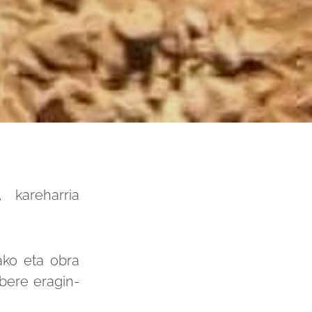
 kareharria
ako eta obra
 bere eragin-