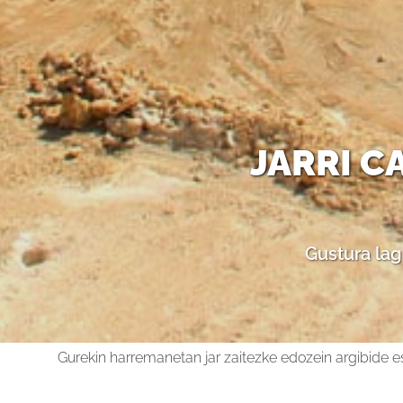
JARRI 
Gustura la
Gurekin harremanetan jar zaitezke edozein argibide es