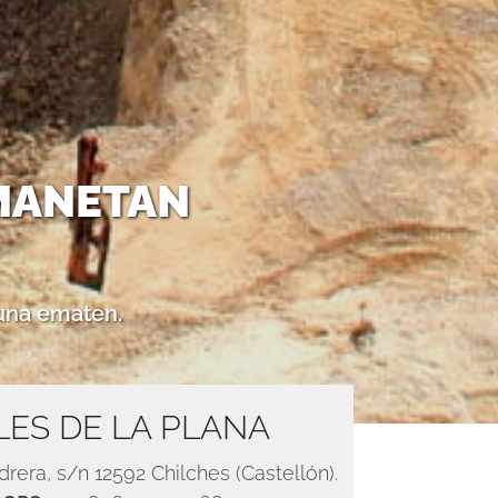
MANETAN
una ematen.
LES DE LA PLANA
drera, s/n 12592 Chilches (Castellón).