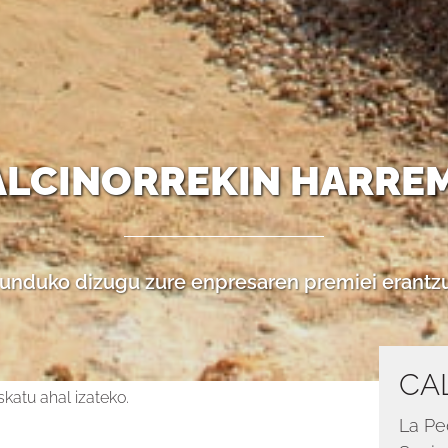
CALCINORREKIN HARRE
gunduko dizugu zure enpresaren premiei erantz
CA
katu ahal izateko.
La Pe