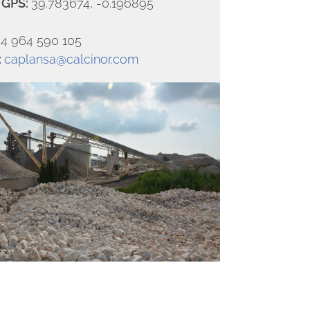
n
GPS:
39.783674, -0.196895
34 964 590 105
:
caplansa@calcinor.com