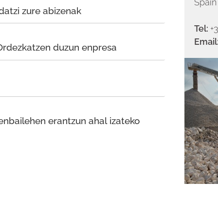
Spai
Tel:
+
Email