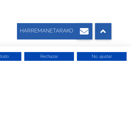
 todo
Rechazar
No, ajustar