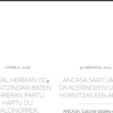
1 APIRILA, 2026
15 ABENDUA, 2025
AL HERRIAN CO₂
ANCASA SARITUA
AITZINDARI BATEN
DA ACERINOXEN 
RRERAN PARTU
HORNITZAILEEN 
HARTU DU
ALCINORREK,
ANCASA, Calcinor taldeko 