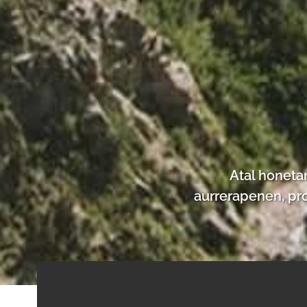
Atal honeta
aurrerapenen, pr