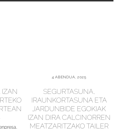
4 ABENDUA, 2025
 IZAN
SEGURTASUNA,
URTEKO
IRAUNKORTASUNA ETA
ARTEAN
JARDUNBIDE EGOKIAK
IZAN DIRA CALCINORREN
MEATZARITZAKO TAILER
enpresa,