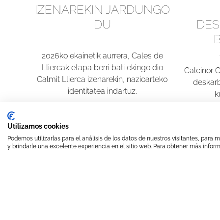
IZENAREKIN JARDUNGO
DU
DES
2026ko ekainetik aurrera, Cales de
Lliercak etapa berri bati ekingo dio
Calcinor 
Calmit Llierca izenarekin, nazioarteko
deskarb
identitatea indartuz.
k
Utilizamos cookies
Podemos utilizarlas para el análisis de los datos de nuestros visitantes, para
y brindarle una excelente experiencia en el sitio web. Para obtener más inform