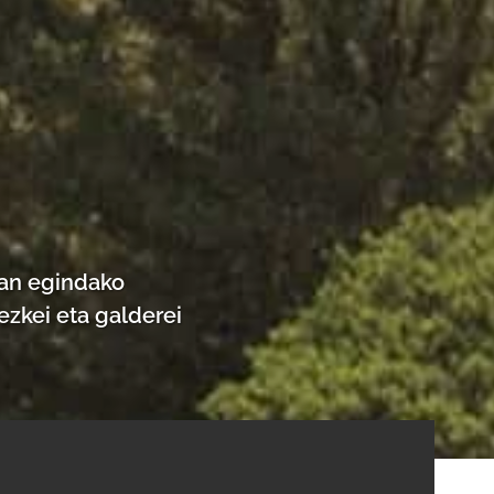
tan egindako
zkei eta galderei