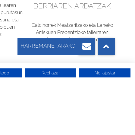
BERRIAREN ARDATZAK
ailearen
a purutasun
asuna eta
Calcinorrek Meatzaritzako eta Laneko
ko duen
Arriskuen Prebentzioko tailerraren
z.
seigarren edizioa ospatu du.
 todo
Rechazar
No, ajustar