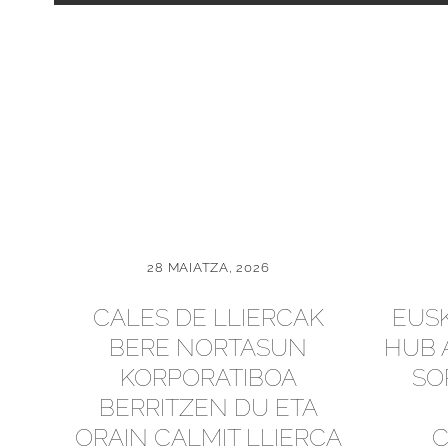
28 MAIATZA, 2026
CALES DE LLIERCAK
EUSK
BERE NORTASUN
HUB 
KORPORATIBOA
SO
BERRITZEN DU ETA
ORAIN CALMIT LLIERCA
C