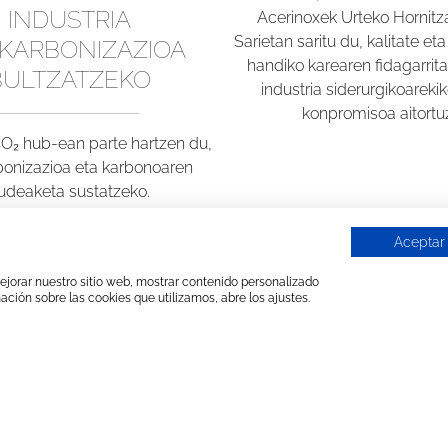
INDUSTRIA
Acerinoxek Urteko Hornitz
Sarietan saritu du, kalitate et
KARBONIZAZIOA
handiko karearen fidagarrit
BULTZATZEKO
industria siderurgikoareki
konpromisoa aitortu
CO₂ hub-ean parte hartzen du,
onizazioa eta karbonoaren
udeaketa sustatzeko.
Aceptar
 mejorar nuestro sitio web, mostrar contenido personalizado
ación sobre las cookies que utilizamos, abre los ajustes.