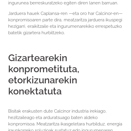
ingurunea berreskuratzeko egiten diren lanen barruan.
Jarduera hauek Caplansa-ren —eta oro har Calcinor-en—
konpromisoaren parte dira, meatzaritza jarduera ikuspegi
hezigarri, eraikitzaile eta ingurumenarekiko errespetuzko
batetik gizartera hurbiltzeko.
Gizartearekin
konprometituta,
etorkizunarekin
konektatuta
Bisitak erakusten dute Calcinor industria irekiago,
hezitzaileago eta arduratsuago baten aldeko
konpromisoa. Meatzaritza ikasgeletara hurbilduz, energia
iraunkorreko soluzioak sustatuz edo ingurumenaren