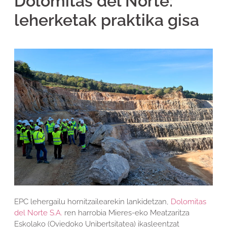
Dolomitas del Norte:
leherketak praktika gisa
EPC lehergailu hornitzailearekin lankidetzan,
Dolomitas
del Norte S.A.
ren harrobia Mieres-eko Meatzaritza
Eskolako (Oviedoko Unibertsitatea) ikasleentzat