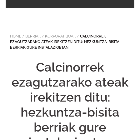
HOME
/
BERRIAK
/
KORPORATIBOAK
/
CALCINORREK
EZAGUTZARAKO ATEAK IREKITZEN DITU: HEZKUNTZA-BISITA
BERRIAK GURE INSTALAZIOETAN
Calcinorrek
ezagutzarako ateak
irekitzen ditu:
hezkuntza-bisita
berriak gure