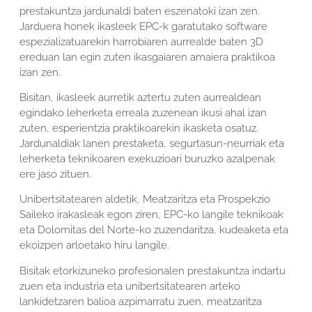
prestakuntza jardunaldi baten eszenatoki izan zen.
Jarduera honek ikasleek EPC-k garatutako software
espezializatuarekin harrobiaren aurrealde baten 3D
ereduan lan egin zuten ikasgaiaren amaiera praktikoa
izan zen.
Bisitan, ikasleek aurretik aztertu zuten aurrealdean
egindako leherketa erreala zuzenean ikusi ahal izan
zuten, esperientzia praktikoarekin ikasketa osatuz.
Jardunaldiak lanen prestaketa, segurtasun-neurriak eta
leherketa teknikoaren exekuzioari buruzko azalpenak
ere jaso zituen.
Unibertsitatearen aldetik, Meatzaritza eta Prospekzio
Saileko irakasleak egon ziren, EPC-ko langile teknikoak
eta Dolomitas del Norte-ko zuzendaritza, kudeaketa eta
ekoizpen arloetako hiru langile.
Bisitak etorkizuneko profesionalen prestakuntza indartu
zuen eta industria eta unibertsitatearen arteko
lankidetzaren balioa azpimarratu zuen, meatzaritza