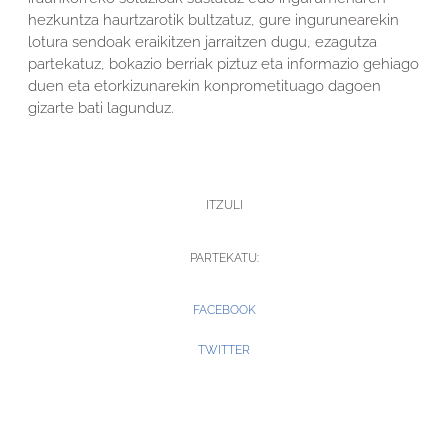
hezkuntza haurtzarotik bultzatuz, gure ingurunearekin
lotura sendoak eraikitzen jarraitzen dugu, ezagutza
partekatuz, bokazio berriak piztuz eta informazio gehiago
duen eta etorkizunarekin konprometituago dagoen
gizarte bati lagunduz.
ITZULI
PARTEKATU:
FACEBOOK
TWITTER