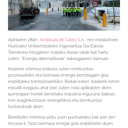
Apirilaren 28an,
Andaluza de Cales S.A
. -ren instalazioek
Huelvako Unibertsitateko Ingeniaritza Goi Eskola
Teknikoko hirugarren mailako ikasle talde bat hartu
zuten, “Energia alternatiboak” irakasgaiaren barruan.
Ikasleek interesa erakutsi zuten errekuntza-
prozesuekiko eta biomasa energia berriztagarri gisa
erabiltzeko trantsizioarekiko. Bisitari esker, ikasleek lehen
eskutik ezagutu ahal izan zuten nola aplikatzen diren
aurrerapen horiek benetako industria-ingurune batean,
non eraginkortasun energetikoa eta berrikuntza
funtsezkoak diren.
Berebiziko interesa piztu zuen puntuetako bat izan zen
Ancasa-k %100 biomasa erregai gisa erabiltzeko duen