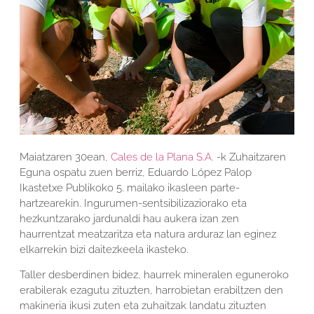
Maiatzaren 30ean,
Cales de la Plana S.A.
-k Zuhaitzaren
Eguna ospatu zuen berriz, Eduardo López Palop
Ikastetxe Publikoko 5. mailako ikasleen parte-
hartzearekin. Ingurumen-sentsibilizaziorako eta
hezkuntzarako jardunaldi hau aukera izan zen
haurrentzat meatzaritza eta natura arduraz lan eginez
elkarrekin bizi daitezkeela ikasteko.
Taller desberdinen bidez, haurrek mineralen eguneroko
erabilerak ezagutu zituzten, harrobietan erabiltzen den
makineria ikusi zuten eta zuhaitzak landatu zituzten