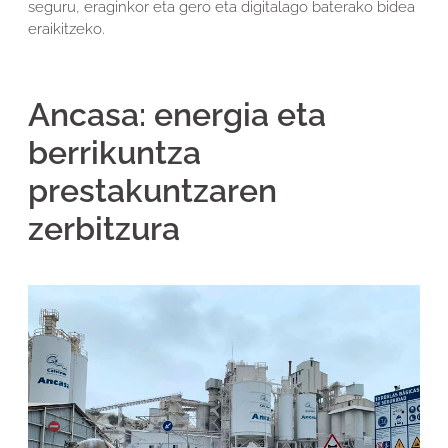
seguru, eraginkor eta gero eta digitalago baterako bidea
eraikitzeko.
Ancasa: energia eta
berrikuntza
prestakuntzaren
zerbitzura