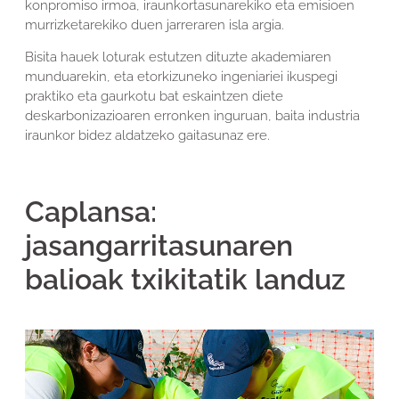
konpromiso irmoa, iraunkortasunarekiko eta emisioen
murrizketarekiko duen jarreraren isla argia.
Bisita hauek loturak estutzen dituzte akademiaren
munduarekin, eta etorkizuneko ingeniariei ikuspegi
praktiko eta gaurkotu bat eskaintzen diete
deskarbonizazioaren erronken inguruan, baita industria
iraunkor bidez aldatzeko gaitasunaz ere.
Caplansa:
jasangarritasunaren
balioak txikitatik landuz