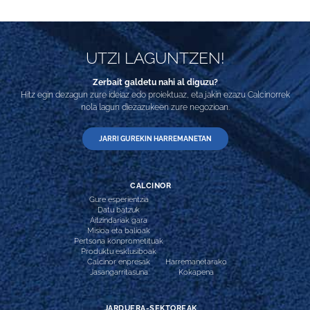
UTZI LAGUNTZEN!
Zerbait galdetu nahi al diguzu?
Hitz egin dezagun zure ideiaz edo proiektuaz, eta jakin ezazu Calcinorrek
nola lagun diezazukeen zure negozioan.
JARRI GUREKIN HARREMANETAN
CALCINOR
Gure esperientzia
Datu batzuk
Aitzindariak gara
Misioa eta balioak
Pertsona konprometituak
Produktu esklusiboak
Calcinor enpresak
Harremanetarako
Jasangarritasuna
Kokapena
JARDUERA-SEKTOREAK