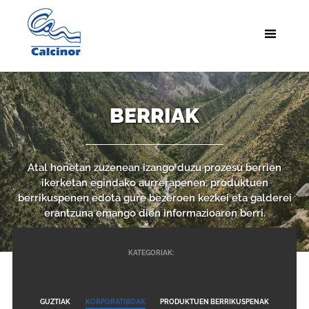
BERRIAK
Atal honetan zuzenean izango duzu prozesu berrien
ikerketan egindako aurrerapenen, produktuen
berrikuspenen edota gure bezeroen kezkei eta galderei
erantzuna emango dien informazioaren berri.
KATEGORIAK:
GUZTIAK
KORPORATIBOAK
PRODUKTUEN BERRIKUSPENAK