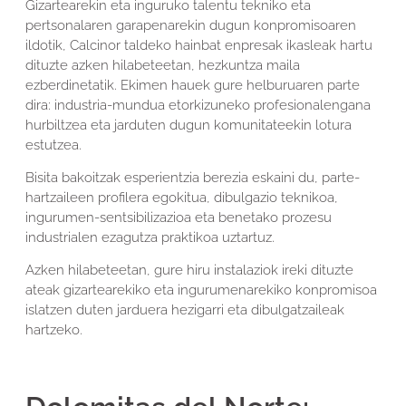
Gizartearekin eta inguruko talentu tekniko eta
pertsonalaren garapenarekin dugun konpromisoaren
ildotik, Calcinor taldeko hainbat enpresak ikasleak hartu
dituzte azken hilabeteetan, hezkuntza maila
ezberdinetatik. Ekimen hauek gure helburuaren parte
dira: industria-mundua etorkizuneko profesionalengana
hurbiltzea eta jarduten dugun komunitateekin lotura
estutzea.
Bisita bakoitzak esperientzia berezia eskaini du, parte-
hartzaileen profilera egokitua, dibulgazio teknikoa,
ingurumen-sentsibilizazioa eta benetako prozesu
industrialen ezagutza praktikoa uztartuz.
Azken hilabeteetan, gure hiru instalaziok ireki dituzte
ateak gizartearekiko eta ingurumenarekiko konpromisoa
islatzen duten jarduera hezigarri eta dibulgatzaileak
hartzeko.