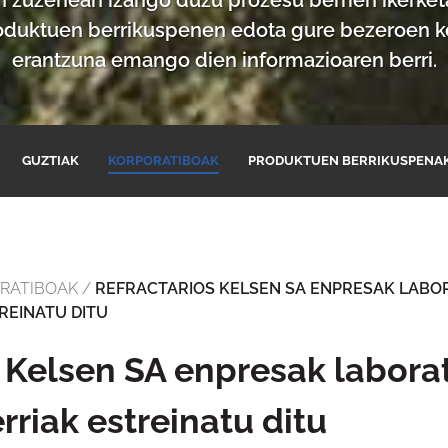
oduktuen berrikuspenen edota gure bezeroen ke
erantzuna emango dien informazioaren berri.
GUZTIAK
KORPORATIBOAK
PRODUKTUEN BERRIKUSPENA
RATIBOAK
/
REFRACTARIOS KELSEN SA ENPRESAK LABO
REINATU DITU
s Kelsen SA enpresak labora
rriak estreinatu ditu