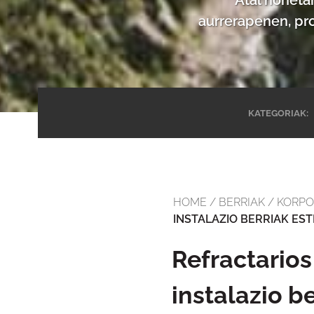
aurrerapenen, pr
KATEGORIAK:
HOME
/
BERRIAK
/
KORPO
INSTALAZIO BERRIAK EST
Refractario
instalazio be