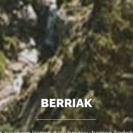
BERRIAK
n zuzenean izango duzu prozesu berrien ikerke