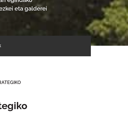
zkei eta galderei
K
RATEGIKO
tegiko