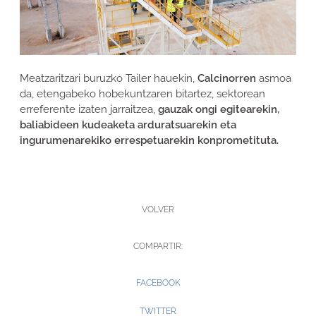
Meatzaritzari buruzko Tailer hauekin,
Calcinorren
asmoa
da, etengabeko hobekuntzaren bitartez, sektorean
erreferente izaten jarraitzea,
gauzak ongi egitearekin,
baliabideen kudeaketa arduratsuarekin eta
ingurumenarekiko errespetuarekin konprometituta.
VOLVER
COMPARTIR:
FACEBOOK
TWITTER