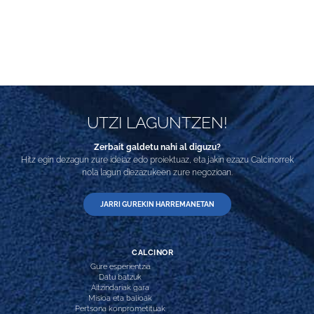
UTZI LAGUNTZEN!
Zerbait galdetu nahi al diguzu?
Hitz egin dezagun zure ideiaz edo proiektuaz, eta jakin ezazu Calcinorrek
nola lagun diezazukeen zure negozioan.
JARRI GUREKIN HARREMANETAN
CALCINOR
Gure esperientzia
Datu batzuk
Aitzindariak gara
Misioa eta balioak
Pertsona konprometituak