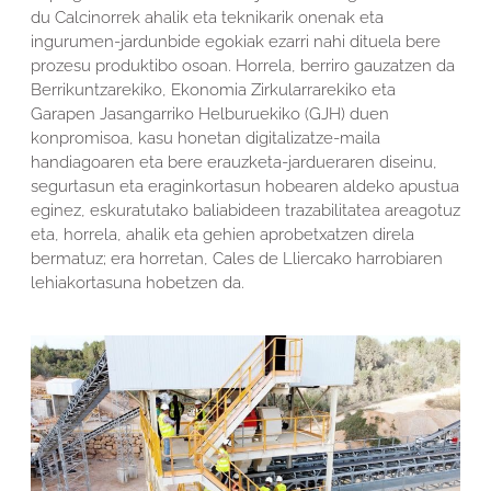
du Calcinorrek ahalik eta teknikarik onenak eta
ingurumen-jardunbide egokiak ezarri nahi dituela bere
prozesu produktibo osoan. Horrela, berriro gauzatzen da
Berrikuntzarekiko, Ekonomia Zirkularrarekiko eta
Garapen Jasangarriko Helburuekiko (GJH) duen
konpromisoa, kasu honetan digitalizatze-maila
handiagoaren eta bere erauzketa-jardueraren diseinu,
segurtasun eta eraginkortasun hobearen aldeko apustua
eginez, eskuratutako baliabideen trazabilitatea areagotuz
eta, horrela, ahalik eta gehien aprobetxatzen direla
bermatuz; era horretan, Cales de Lliercako harrobiaren
lehiakortasuna hobetzen da.