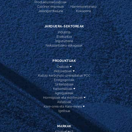
Produktu esklusiboak
Calcinor enpresak
Harremanetarako
Jasangarritasuna
Kokapena
JARDUERA-SEKTOREAK
Industria
Eraikuntza
Ingurumena
Nekazaritzako elikagaiak
PRODUKTUAK
Oxidoak
Hidroxidoak
Kaltzio karbonato prezipitatua PCC
Erregogorrak
Sinterizatuak
Karbonatoak
Agregakinak
Hormigoiak eta morteroak
Asfaltoak
Kare-orea eta Kare-esnea
Igeltsua
MARKAK
®
STABY
CAL