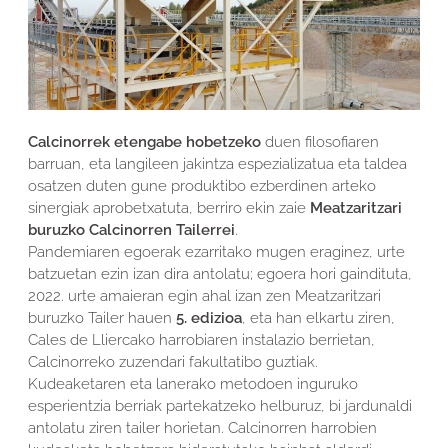
Calcinorrek etengabe hobetzeko
duen filosofiaren
barruan, eta langileen jakintza espezializatua eta taldea
osatzen duten gune produktibo ezberdinen arteko
sinergiak aprobetxatuta, berriro ekin zaie
Meatzaritzari
buruzko Calcinorren Tailerrei
.
Pandemiaren egoerak ezarritako mugen eraginez, urte
batzuetan ezin izan dira antolatu; egoera hori gaindituta,
2022. urte amaieran egin ahal izan zen Meatzaritzari
buruzko Tailer hauen
5. edizioa
, eta han elkartu ziren,
Cales de Lliercako harrobiaren instalazio berrietan,
Calcinorreko zuzendari fakultatibo guztiak.
Kudeaketaren eta lanerako metodoen inguruko
esperientzia berriak partekatzeko helburuz, bi jardunaldi
antolatu ziren tailer horietan. Calcinorren harrobien