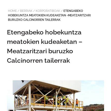
HOME
/
BERRIAK
/
KORPORATIBOAK
/
ETENGABEKO
HOBEKUNTZA MEATOKIEN KUDEAKETAN -MEATZARITZARI
BURUZKO CALCINORREN TAILERRAK
Etengabeko hobekuntza
meatokien kudeaketan –
Meatzaritzari buruzko
Calcinorren tailerrak