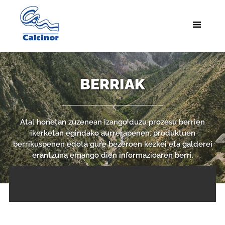
BERRIAK
Atal honetan zuzenean izango duzu prozesu berrien
ikerketan egindako aurrerapenen, produktuen
berrikuspenen edota gure bezeroen kezkei eta galderei
erantzuna emango dien informazioaren berri.