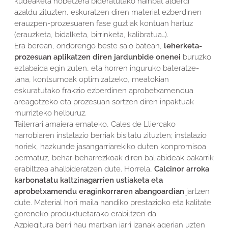
kudeaketa hobetzera bideratutako hainbat alderdi
azaldu zituzten, eskuratzen diren material ezberdinen
erauzpen-prozesuaren fase guztiak kontuan hartuz
(erauzketa, bidalketa, birrinketa, kalibratua…).
Era berean, ondorengo beste saio batean,
leherketa-
prozesuan aplikatzen diren jardunbide onenei
buruzko
eztabaida egin zuten, eta horren inguruko bateratze-
lana, kontsumoak optimizatzeko, meatokian
eskuratutako frakzio ezberdinen aprobetxamendua
areagotzeko eta prozesuan sortzen diren inpaktuak
murrizteko helburuz.
Tailerrari amaiera emateko, Cales de Lliercako
harrobiaren instalazio berriak bisitatu zituzten; instalazio
horiek, hazkunde jasangarriarekiko duten konpromisoa
bermatuz, behar-beharrezkoak diren baliabideak bakarrik
erabiltzea ahalbideratzen dute. Horrela,
Calcinor arroka
karbonatatu kaltzinagarrien ustiaketa eta
aprobetxamendu eraginkorraren abangoardian
jartzen
dute. Material hori maila handiko prestazioko eta kalitate
goreneko produktuetarako erabiltzen da.
Azpiegitura berri hau martxan jarri izanak agerian uzten