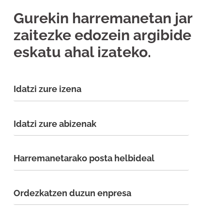
Gurekin harremanetan jar
zaitezke edozein argibide
eskatu ahal izateko.