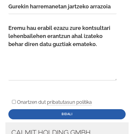
Onartzen dut
pribatutasun politika
CALMIT HOLDING GMBH