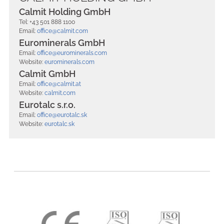
Calmit Holding GmbH
Tel: +43 501 888 1100
Email:
office@calmit.com
Eurominerals GmbH
Email:
office@eurominerals.com
Website:
eurominerals.com
Calmit GmbH
Email:
office@calmit.at
Website:
calmit.com
Eurotalc s.r.o.
Email:
office@eurotalc.sk
Website:
eurotalc.sk