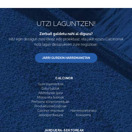
UTZI LAGUNTZEN!
Zerbait galdetu nahi al diguzu?
Hitz egin dezagun zure ideiaz edo proiektuaz, eta jakin ezazu Calcinorrek
nola lagun diezazukeen zure negozioan.
JARRI GUREKIN HARREMANETAN
CALCINOR
Gure esperientzia
Datu batzuk
Aitzindariak gara
Misioa eta balioak
Pertsona konprometituak
Produktu esklusiboak
Calcinor enpresak
Harremanetarako
Jasangarritasuna
Kokapena
JARDUERA-SEKTOREAK