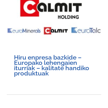
Hiru enpresa bazkide –
Europako lehengaien
iturriak – kalitate handiko
produktuak