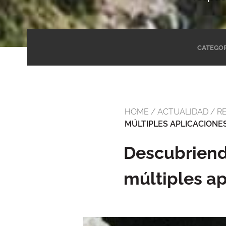
CATEGOR
HOME
/
ACTUALIDAD
/
R
MÚLTIPLES APLICACIONE
Descubriendo
múltiples ap