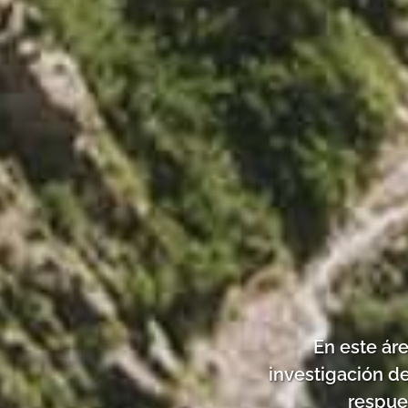
En este ár
investigación d
respue