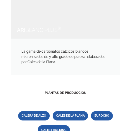
®
ARI
BLANC PLUS
La gama de carbonatos cálcicos blancos
micronizados de y alto grado de pureza, elaborados
por Cales de la Plana.
PLANTAS DE PRODUCCIÓN
CALERA DE ALZO
CALES DE LA PLANA
EUROCHO
CALMIT HOLDING