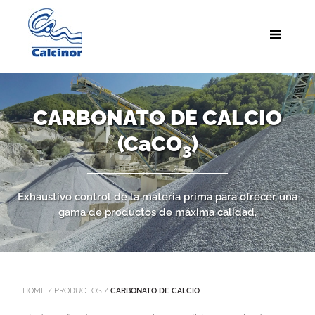
CARBONATO DE CALCIO
(CaCO
)
3
Exhaustivo control de la materia prima para ofrecer una
gama de productos de máxima calidad.
HOME
/
PRODUCTOS
/
CARBONATO DE CALCIO