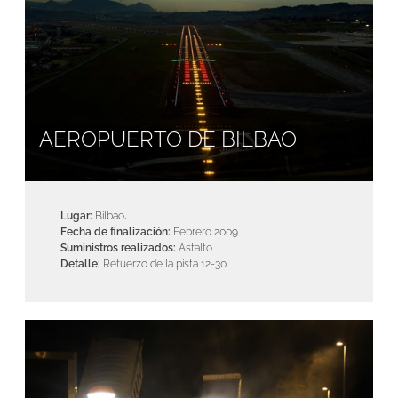
AEROPUERTO DE BILBAO
Lugar:
Bilbao
.
Fecha de finalización:
Febrero 2009
Suministros realizados:
Asfalto.
Detalle:
Refuerzo de la pista 12-30.