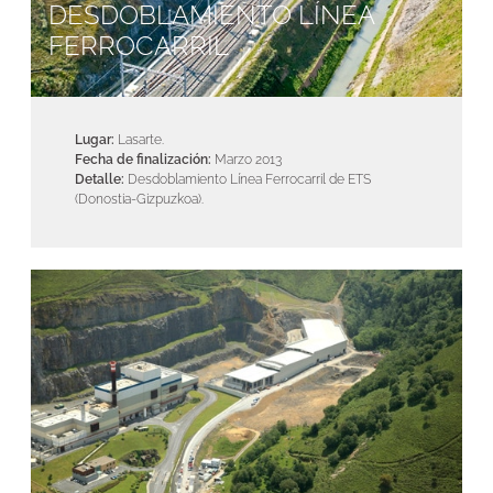
DESDOBLAMIENTO LÍNEA
FERROCARRIL
Lugar:
Lasarte.
Fecha de finalización:
Marzo 2013
Detalle:
Desdoblamiento Línea Ferrocarril de ETS
(Donostia-Gizpuzkoa).