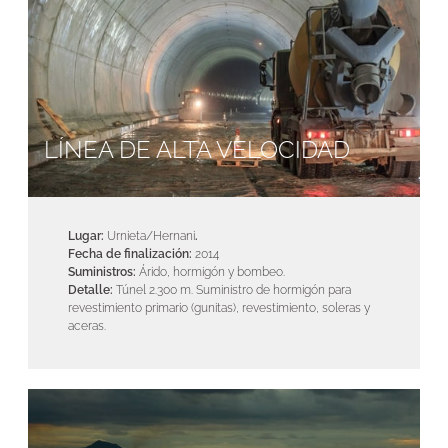
LÍNEA DE ALTA VELOCIDAD
Lugar:
Urnieta/Hernani
.
Fecha de finalización:
2014
Suministros:
Árido, hormigón y bombeo.
Detalle:
Túnel 2.300 m. Suministro de hormigón para
revestimiento primario (gunitas), revestimiento, soleras y
aceras.