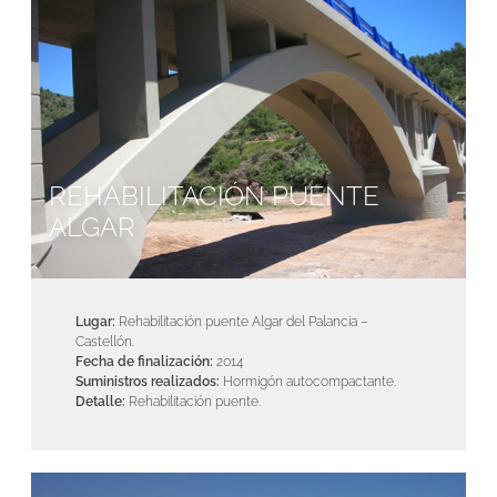
REHABILITACIÓN PUENTE
ALGAR
Lugar:
Rehabilitación puente Algar del Palancia –
Castellón.
Fecha de finalización:
2014
Suministros realizados:
Hormigón autocompactante.
Detalle:
Rehabilitación puente.