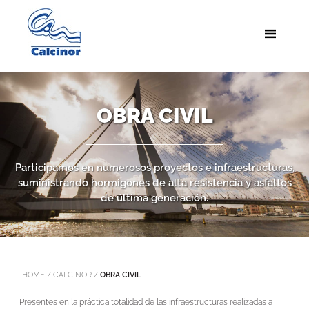
OBRA CIVIL
Participamos en numerosos proyectos e infraestructuras,
suministrando hormigones de alta resistencia y asfaltos
de última generación.
HOME
/
CALCINOR
/
OBRA CIVIL
Presentes en la práctica totalidad de las infraestructuras realizadas a