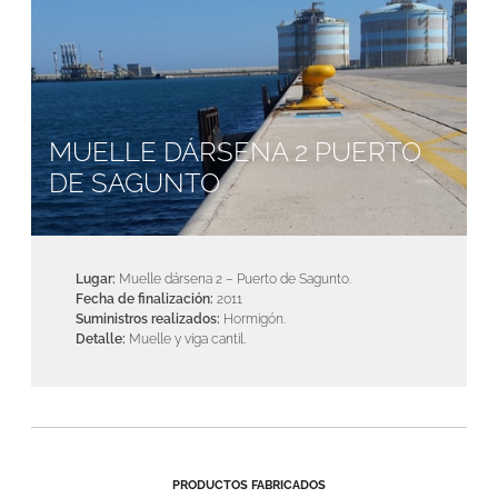
MUELLE DÁRSENA 2 PUERTO
DE SAGUNTO
Lugar:
Muelle dársena 2 – Puerto de Sagunto.
Fecha de finalización:
2011
Suministros realizados:
Hormigón.
Detalle:
Muelle y viga cantil.
PRODUCTOS FABRICADOS