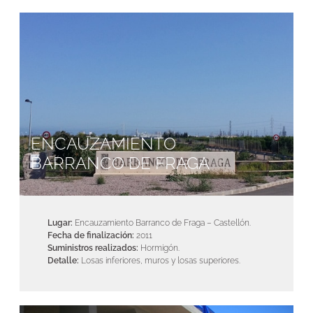
ENCAUZAMIENTO
BARRANCO DE FRAGA
Lugar:
Encauzamiento Barranco de Fraga – Castellón.
Fecha de finalización:
2011
Suministros realizados:
Hormigón.
Detalle:
Losas inferiores, muros y losas superiores.