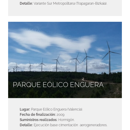
Detalle:
Variante Sur Metropolitana (Trapagaran-Bizkaia).
PARQUE EÓLICO ENGUERA
Lugar:
Parque Eólico Enguera (Valencia).
Fecha de finalización:
2009
Suministros realizados:
Hormigón.
Detalle:
Ejecución base cimentación aerogeneradores.