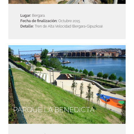
Lugar:
Bergara.
Fecha de finalización:
Octubre 2015
Detalle:
Tren de Alta Velocidad (Bergara-Gipuzkoa).
PARQUE LA BENEDICTA