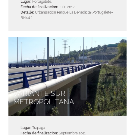
Lugar:
Portugalete.
Fecha de finalización:
Julio 2012
Detalle:
Urbanización Parque La Benedicta (Portugalete-
Bizkaia).
VARIANTE SUR
METROPOLITANA
Lugar:
Trapaga.
Fecha de finalización:
Septiembre 2011