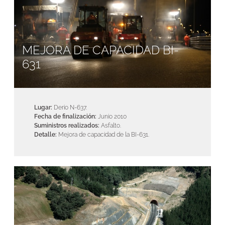
MEJORA DE CAPACIDAD BI-
631
Lugar:
Derio N-637.
Fecha de finalización:
Junio 2010
Suministros realizados:
Asfalto.
Detalle:
Mejora de capacidad de la BI-631.