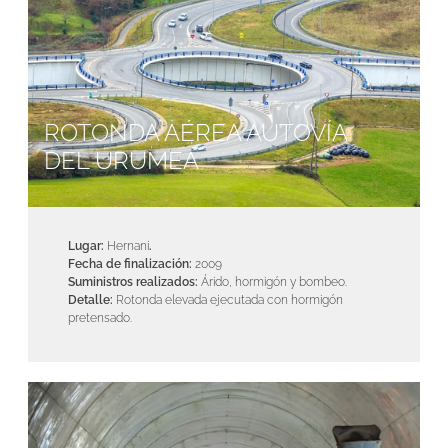
ROTONDA AÉREA AUTOVÍA
DEL URUMEA
Lugar:
Hernani
.
Fecha de finalización:
2009
Suministros realizados:
Árido, hormigón y bombeo.
Detalle:
Rotonda elevada ejecutada con hormigón
pretensado.