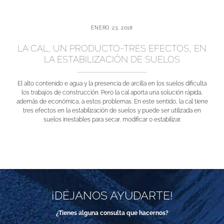
ENERO 23, 2018
LA CAL, UN PRODUCTO-TRES EFECTOS, EN
LA ESTABILIZACIÓN DE SUELOS
El alto contenido e agua y la presencia de arcilla en los suelos dificulta
los trabajos de construcción. Pero la cal aporta una solución rápida,
además de económica, a estos problemas. En este sentido, la cal tiene
tres efectos en la estabilización de suelos y puede ser utilizada en
suelos inestables para secar, modificar o estabilizar.
¡DÉJANOS AYUDARTE!
¿Tienes alguna consulta que hacernos?