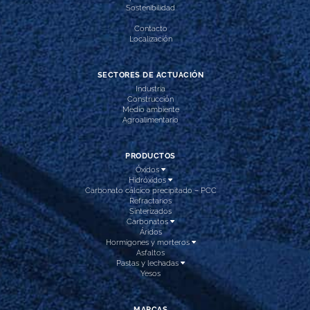
Sostenibilidad
Contacto
Localización
SECTORES DE ACTUACIÓN
Industria
Construcción
Medio ambiente
Agroalimentario
PRODUCTOS
Óxidos
Hidróxidos
Carbonato cálcico precipitado – PCC
Refractarios
Sinterizados
Carbonatos
Áridos
Hormigones y morteros
Asfaltos
Pastas y lechadas
Yesos
MARCAS