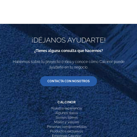
¡DÉJANOS AYUDARTE!
¿Tienes alguna consulta que hacernos?
Hablemos sobre tu proyecto o idea y conoce cómo Calcinor puede
ayudarte en tu negocio.
CONTACTA CON NOSOTROS
CALCINOR
Nuestra experiencia
Algunos datos
Somos líderes
Misión y valores
Personas comprometidas
Productos exclusivos
Empresas Calcinor