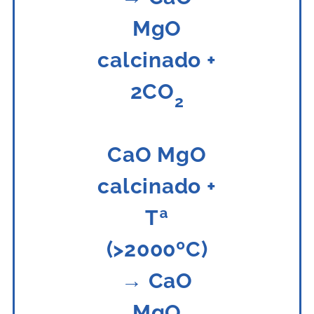
MgO
calcinado +
2CO
2
CaO MgO
calcinado +
Tª
(>2000ºC)
→ CaO
MgO