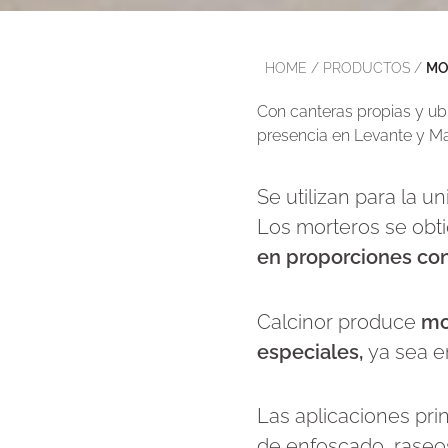
HOME
/
PRODUCTOS
/
MO
Con canteras propias y ub
presencia en Levante y Mad
Se utilizan para la u
Los morteros se ob
en proporciones con
Calcinor produce
mo
especiales,
ya sea e
Las aplicaciones prin
de enfoscado, raseos