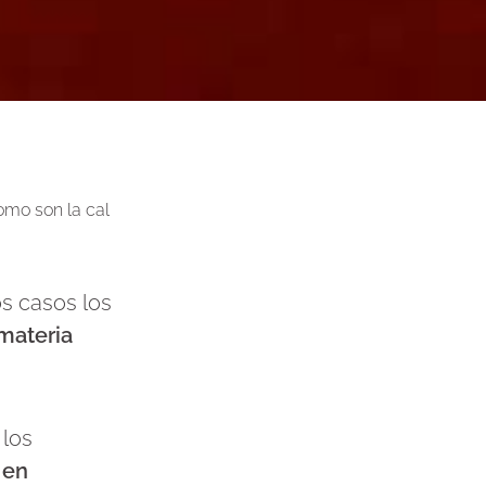
omo son la cal
os casos los
materia
 los
 en