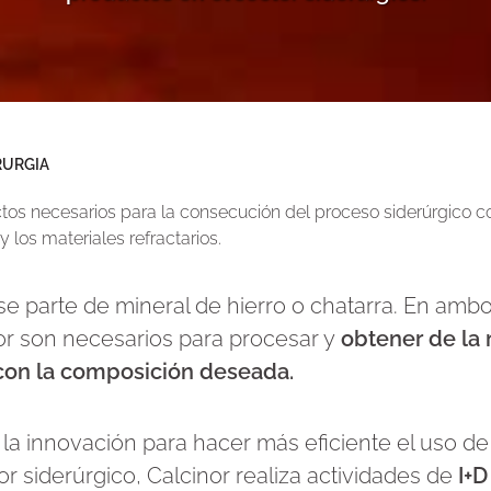
RURGIA
ctos necesarios para la consecución del proceso siderúrgico c
y los materiales refractarios.
se parte de mineral de hierro o chatarra. En amb
or son necesarios para procesar y
obtener de la 
l con la composición deseada.
a innovación para hacer más eficiente el uso de
r siderúrgico, Calcinor realiza actividades de
I+D