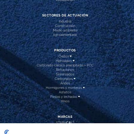
SECTORES DE ACTUACIÓN
Industria
Construcción
Medio ambiente
Agroalimentario
PRODUCTOS
Óxidos
Hidróxidos
Carbonato cálcico precipitado – PCC
Refractarios
Sinterizados
Carbonatos
Áridos
Hormigones y morteros
Asfaltos
Pastas y lechadas
Yesos
MARCAS
®
STABY
CAL
®
NATUR
DEP
®
CAL
INTEC