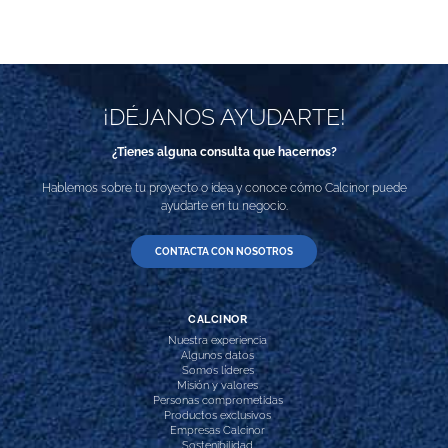
¡DÉJANOS AYUDARTE!
¿Tienes alguna consulta que hacernos?
Hablemos sobre tu proyecto o idea y conoce cómo Calcinor puede
ayudarte en tu negocio.
CONTACTA CON NOSOTROS
CALCINOR
Nuestra experiencia
Algunos datos
Somos líderes
Misión y valores
Personas comprometidas
Productos exclusivos
Empresas Calcinor
Sostenibilidad