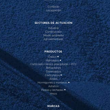
Contacto
Localización
SECTORES DE ACTUACIÓN
Industria
Construcción
Medio ambiente
Agroalimentario
PRODUCTOS
Óxidos
Hidróxidos
Carbonato cálcico precipitado – PCC
Refractarios
Sinterizados
Carbonatos
Áridos
Hormigones y morteros
Asfaltos
Pastas y lechadas
Yesos
MARCAS