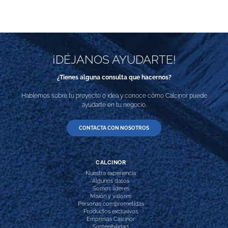
¡DÉJANOS AYUDARTE!
¿Tienes alguna consulta que hacernos?
Hablemos sobre tu proyecto o idea y conoce cómo Calcinor puede
ayudarte en tu negocio.
CONTACTA CON NOSOTROS
CALCINOR
Nuestra experiencia
Algunos datos
Somos líderes
Misión y valores
Personas comprometidas
Productos exclusivos
Empresas Calcinor
Sostenibilidad