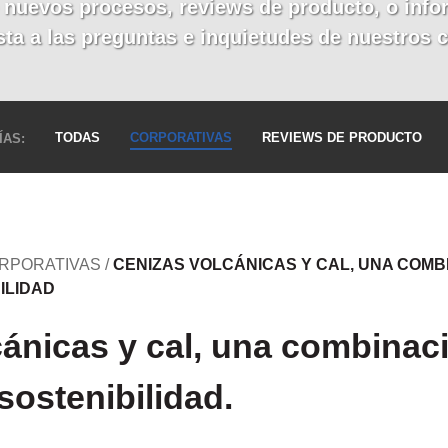
 nuevos procesos, reviews de producto, o inf
ta a las preguntas e inquietudes de nuestros c
TODAS
CORPORATIVAS
REVIEWS DE PRODUCTO
ÍAS:
RPORATIVAS
/
CENIZAS VOLCÁNICAS Y CAL, UNA COMB
ILIDAD
cánicas y cal, una combinac
sostenibilidad.