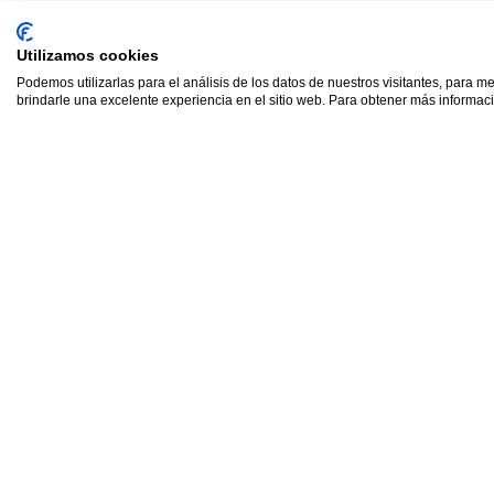
por los romanos.
Utilizamos cookies
Podemos utilizarlas para el análisis de los datos de nuestros visitantes, para m
brindarle una excelente experiencia en el sitio web. Para obtener más informaci
Entre los productos 
era clave. Por un la
arena y fragmentos 
principalmente en p
compuesto por una
(guijarros, grava, tro
resistencia extraordin