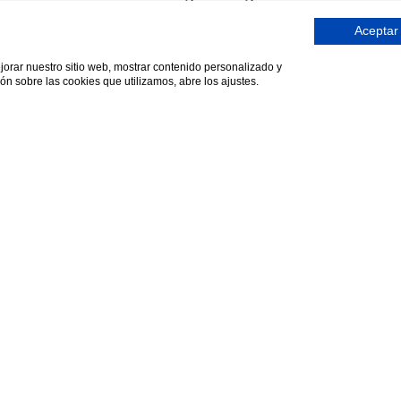
Aceptar
ejorar nuestro sitio web, mostrar contenido personalizado y
ón sobre las cookies que utilizamos, abre los ajustes.
aglomerantes empleados se encontraban dos en lo
do el llamado “Opus Signinum” un mortero hidráu
de cerámica con características impermeabilizan
avimentación y el “Opus caementicium”, u horm
 mezcla de arena volcánica (puzolana) y cal
zos de ladrillo o tejas, etc) que al fraguar con agu
aria.
Foto: Opus caementicium visible en una tumba romana de la Vía Apia.