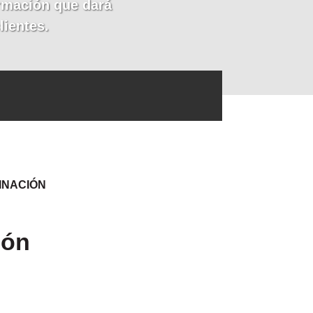
ormación que dará
lientes.
INACIÓN
ión