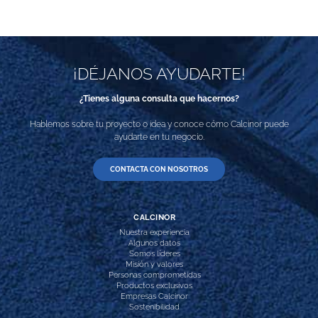
¡DÉJANOS AYUDARTE!
¿Tienes alguna consulta que hacernos?
Hablemos sobre tu proyecto o idea y conoce cómo Calcinor puede
ayudarte en tu negocio.
CONTACTA CON NOSOTROS
CALCINOR
Nuestra experiencia
Algunos datos
Somos líderes
Misión y valores
Personas comprometidas
Productos exclusivos
Empresas Calcinor
Sostenibilidad