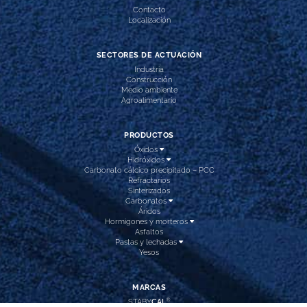
Contacto
Localización
SECTORES DE ACTUACIÓN
Industria
Construcción
Medio ambiente
Agroalimentario
PRODUCTOS
Óxidos
Hidróxidos
Carbonato cálcico precipitado – PCC
Refractarios
Sinterizados
Carbonatos
Áridos
Hormigones y morteros
Asfaltos
Pastas y lechadas
Yesos
MARCAS
®
STABY
CAL