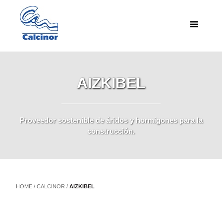
AIZKIBEL
Proveedor sostenible de áridos y hormigones para la
construcción.
HOME
/
CALCINOR
/
AIZKIBEL