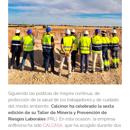
Siguiendo las políticas de mejora continua, de
protección de la salud de los trabajadores y de cuidado
del medio ambiente,
Calcinor ha celebrado la sexta
edición de su Taller de Minería y Prevención de
Riesgos Laborales
(PRL). En esta ocasión, la empresa
anfitriona ha sido
CALCASA
, que ha acogido durante dos