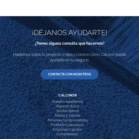
¡DÉJANOS AYUDARTE!
¿Tienes alguna consulta que hacernos?
Hablemos sobre tu proyecto o idea y conoce cómo Calcinor puede
ayudarte en tu negocio.
CONTACTA CON NOSOTROS
CALCINOR
Nuestra experiencia
Algunos datos
Somos líderes
Misión y valores
Personas comprometidas
Productos exclusivos
Empresas Calcinor
Sostenibilidad