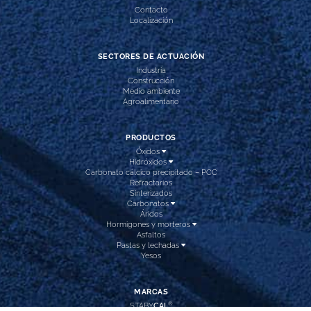
Contacto
Localización
SECTORES DE ACTUACIÓN
Industria
Construcción
Medio ambiente
Agroalimentario
PRODUCTOS
Óxidos
Hidróxidos
Carbonato cálcico precipitado – PCC
Refractarios
Sinterizados
Carbonatos
Áridos
Hormigones y morteros
Asfaltos
Pastas y lechadas
Yesos
MARCAS
®
STABY
CAL