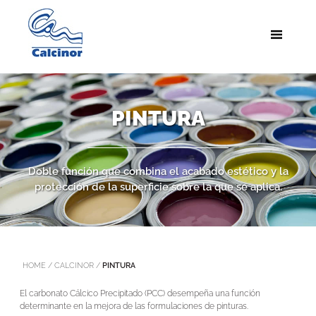
PINTURA
Doble función que combina el acabado estético y la
protección de la superficie sobre la que se aplica.
HOME
/
CALCINOR
/
PINTURA
El carbonato Cálcico Precipitado (PC
C) desempeña u
na función
determinante en la mejora de las formulaciones de pinturas.