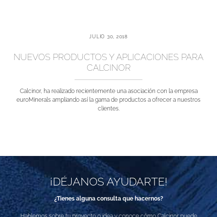
JULIO 30, 2018
NUEVOS PRODUCTOS Y APLICACIONES PARA
CALCINOR
Calcinor, ha realizado recientemente una asociación con la empresa
euroMinerals ampliando así la gama de productos a ofrecer a nuestros
clientes.
¡DÉJANOS AYUDARTE!
¿Tienes alguna consulta que hacernos?
Hablemos sobre tu proyecto o idea y conoce cómo Calcinor puede